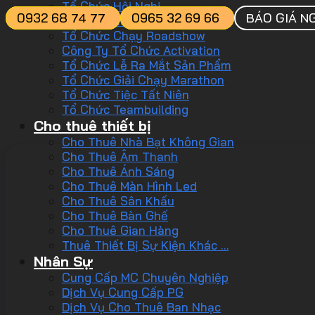
Tổ Chức Hội Nghị
0932 68 74 77
0965 32 69 66
BÁO GIÁ N
Tổ Chức Lễ Kỷ Niệm
Tổ Chức Chạy Roadshow
Công Ty Tổ Chức Activation
Tổ Chức Lễ Ra Mắt Sản Phẩm
Tổ Chức Giải Chạy Marathon
Tổ Chức Tiệc Tất Niên
Tổ Chức Teambuilding
Cho thuê thiết bị
Cho Thuê Nhà Bạt Không Gian
Cho Thuê Âm Thanh
Cho Thuê Ánh Sáng
Cho Thuê Màn Hình Led
Cho Thuê Sân Khấu
Cho Thuê Bàn Ghế
Cho Thuê Gian Hàng
Thuê Thiết Bị Sự Kiện Khác …
Nhân Sự
Cung Cấp MC Chuyên Nghiệp
Dịch Vụ Cung Cấp PG
Dịch Vụ Cho Thuê Ban Nhạc