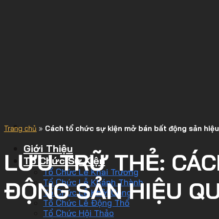
Trang chủ
»
Cách tổ chức sự kiện mở bán bất động sản hiệu
Giới Thiệu
LƯU TRỮ THẺ:
CÁC
Tổ Chức Sự Kiện
Tổ Chức Lễ Khai Trương
ĐỘNG SẢN HIỆU QU
Tổ Chức Lễ Khánh Thành
Tổ Chức Lễ Khởi Công
Tổ Chức Lễ Động Thổ
Tổ Chức Hội Thảo