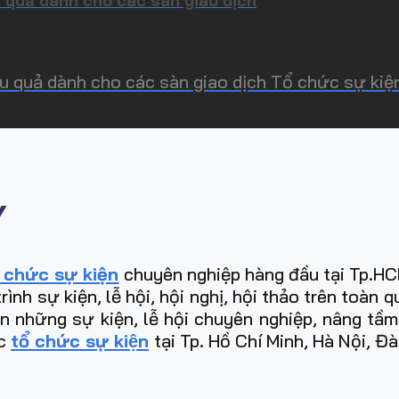
 quả dành cho các sàn giao dịch
 quả dành cho các sàn giao dịch Tổ chức sự kiện
Y
 chức sự kiện
chuyên nghiệp hàng đầu tại Tp.HCM
h sự kiện, lễ hội, hội nghị, hội thảo trên toàn 
ên những sự kiện, lễ hội chuyên nghiệp, nâng tầ
̣c
tổ chức sự kiện
tại Tp. Hồ Chí Minh, Hà Nội, Đ