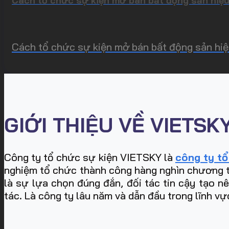
Cách tổ chức sự kiện mở bán bất động sản hiệu
Cách tổ chức sự kiện mở bán bất động sản hiệu
GIỚI THIỆU VỀ VIETSK
Công ty tổ chức sự kiện VIETSKY là
công ty tổ
nghiệm tổ chức thành công hàng nghìn chương trìn
là sự lựa chọn đúng đắn, đối tác tin cậy tạo n
tác. Là công ty lâu năm và dẫn đầu trong lĩnh vư