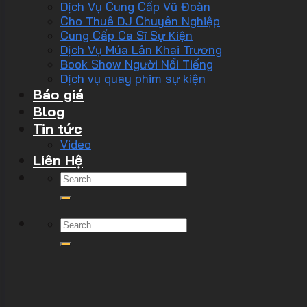
Dịch Vụ Cung Cấp Vũ Đoàn
Cho Thuê DJ Chuyên Nghiệp
Cung Cấp Ca Sĩ Sự Kiện
Dịch Vụ Múa Lân Khai Trương
Book Show Người Nổi Tiếng
Dịch vụ quay phim sự kiện
Báo giá
Blog
Tin tức
Video
Liên Hệ