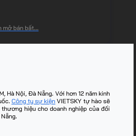
 mở bán bất...
, Hà Nội, Đà Nẵng. Với hơn 12 năm kinh
quốc.
Công ty sự kiện
VIETSKY tự hào sẽ
m thương hiệu cho doanh nghiệp của đối
à Nẵng
.