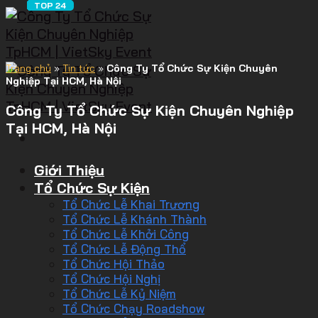
Trang chủ
»
Tin tức
»
Công Ty Tổ Chức Sự Kiện Chuyên
Nghiệp Tại HCM, Hà Nội
Công Ty Tổ Chức Sự Kiện Chuyên Nghiệp
Tại HCM, Hà Nội
Giới Thiệu
Tổ Chức Sự Kiện
Tổ Chức Lễ Khai Trương
Tổ Chức Lễ Khánh Thành
Tổ Chức Lễ Khởi Công
Tổ Chức Lễ Động Thổ
Tổ Chức Hội Thảo
Tổ Chức Hội Nghị
Tổ Chức Lễ Kỷ Niệm
Tổ Chức Chạy Roadshow