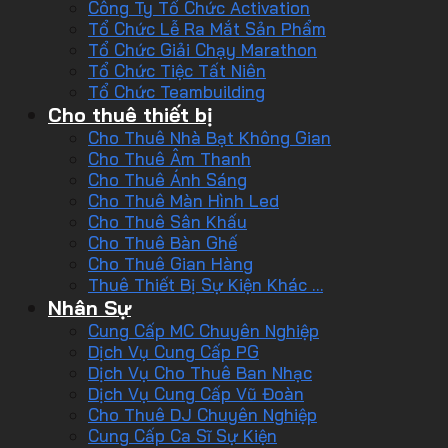
Công Ty Tổ Chức Activation
Tổ Chức Lễ Ra Mắt Sản Phẩm
Tổ Chức Giải Chạy Marathon
Tổ Chức Tiệc Tất Niên
Tổ Chức Teambuilding
Cho thuê thiết bị
Cho Thuê Nhà Bạt Không Gian
Cho Thuê Âm Thanh
Cho Thuê Ánh Sáng
Cho Thuê Màn Hình Led
Cho Thuê Sân Khấu
Cho Thuê Bàn Ghế
Cho Thuê Gian Hàng
Thuê Thiết Bị Sự Kiện Khác …
Nhân Sự
Cung Cấp MC Chuyên Nghiệp
Dịch Vụ Cung Cấp PG
Dịch Vụ Cho Thuê Ban Nhạc
Dịch Vụ Cung Cấp Vũ Đoàn
Cho Thuê DJ Chuyên Nghiệp
Cung Cấp Ca Sĩ Sự Kiện