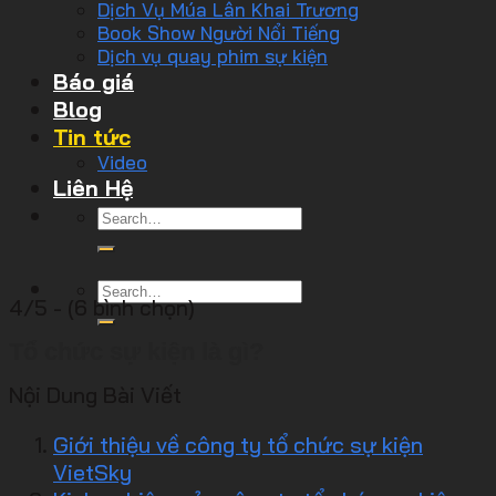
Dịch Vụ Múa Lân Khai Trương
Book Show Người Nổi Tiếng
Dịch vụ quay phim sự kiện
Báo giá
Blog
Tin tức
Video
Liên Hệ
4/5 - (6 bình chọn)
Tổ chức sự kiện là gì?
Nội Dung Bài Viết
Giới thiệu về công ty tổ chức sự kiện
VietSky