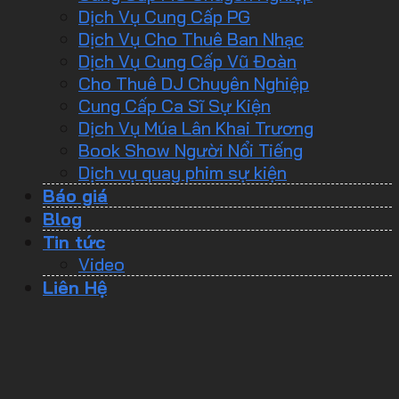
Dịch Vụ Cung Cấp PG
Dịch Vụ Cho Thuê Ban Nhạc
Dịch Vụ Cung Cấp Vũ Đoàn
Cho Thuê DJ Chuyên Nghiệp
Cung Cấp Ca Sĩ Sự Kiện
Dịch Vụ Múa Lân Khai Trương
Book Show Người Nổi Tiếng
Dịch vụ quay phim sự kiện
Báo giá
Blog
Tin tức
Video
Liên Hệ