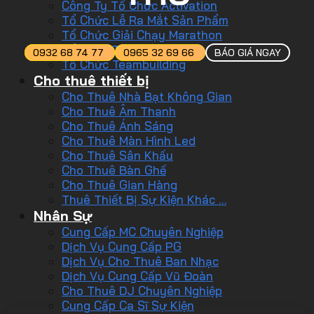
Công Ty Tổ Chức Activation
Tổ Chức Lễ Ra Mắt Sản Phẩm
Tổ Chức Giải Chạy Marathon
Tổ Chức Tiệc Tất Niên
0932 68 74 77
0965 32 69 66
BÁO GIÁ NGAY
Tổ Chức Teambuilding
Cho thuê thiết bị
Cho Thuê Nhà Bạt Không Gian
Cho Thuê Âm Thanh
Cho Thuê Ánh Sáng
Cho Thuê Màn Hình Led
Cho Thuê Sân Khấu
Cho Thuê Bàn Ghế
Cho Thuê Gian Hàng
Thuê Thiết Bị Sự Kiện Khác …
Nhân Sự
Cung Cấp MC Chuyên Nghiệp
Dịch Vụ Cung Cấp PG
Dịch Vụ Cho Thuê Ban Nhạc
Dịch Vụ Cung Cấp Vũ Đoàn
Cho Thuê DJ Chuyên Nghiệp
Cung Cấp Ca Sĩ Sự Kiện