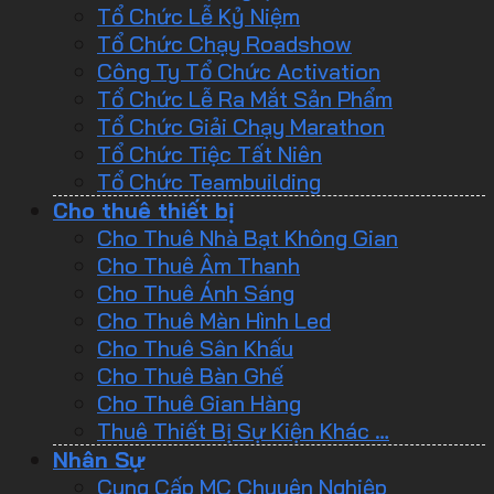
Tổ Chức Lễ Kỷ Niệm
Tổ Chức Chạy Roadshow
Công Ty Tổ Chức Activation
Tổ Chức Lễ Ra Mắt Sản Phẩm
Tổ Chức Giải Chạy Marathon
Tổ Chức Tiệc Tất Niên
Tổ Chức Teambuilding
Cho thuê thiết bị
Cho Thuê Nhà Bạt Không Gian
Cho Thuê Âm Thanh
Cho Thuê Ánh Sáng
Cho Thuê Màn Hình Led
Cho Thuê Sân Khấu
Cho Thuê Bàn Ghế
Cho Thuê Gian Hàng
Thuê Thiết Bị Sự Kiện Khác …
Nhân Sự
Cung Cấp MC Chuyên Nghiệp