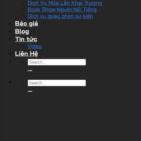
Dịch Vụ Múa Lân Khai Trương
Book Show Người Nổi Tiếng
Dịch vụ quay phim sự kiện
Báo giá
Blog
Tin tức
Video
Liên Hệ