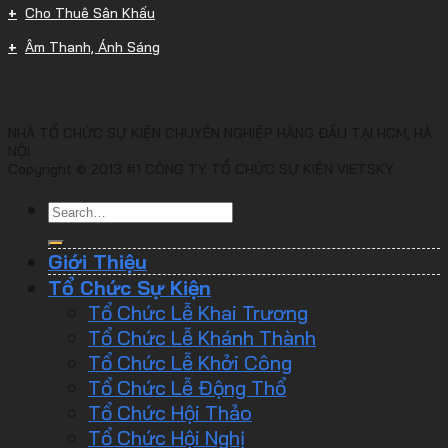
Cho Thuê Sân Khấu
Âm Thanh, Ánh Sáng
NHÀ TỔ CHỨC SỰ KIỆN CHUYÊN NGHIỆP HÀNG ĐẦU TẠI HCM, HÀ
NỘI
Copyright © 2013 #1 CÔNG TY TỔ CHỨC SỰ KIỆN VIETSKY
Giới Thiệu
Tổ Chức Sự Kiện
Tổ Chức Lễ Khai Trương
Tổ Chức Lễ Khánh Thành
Tổ Chức Lễ Khởi Công
Tổ Chức Lễ Động Thổ
Tổ Chức Hội Thảo
Tổ Chức Hội Nghị