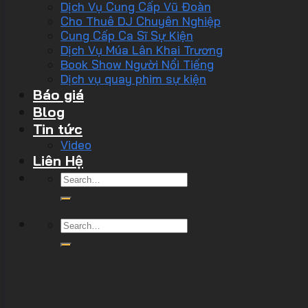
Dịch Vụ Cung Cấp Vũ Đoàn
Cho Thuê DJ Chuyên Nghiệp
Cung Cấp Ca Sĩ Sự Kiện
Dịch Vụ Múa Lân Khai Trương
Book Show Người Nổi Tiếng
Dịch vụ quay phim sự kiện
Báo giá
Blog
Tin tức
Video
Liên Hệ