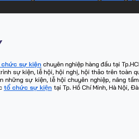
Y
 chức sự kiện
chuyên nghiệp hàng đầu tại Tp.HCM
h sự kiện, lễ hội, hội nghị, hội thảo trên toàn 
ên những sự kiện, lễ hội chuyên nghiệp, nâng tầ
̣c
tổ chức sự kiện
tại Tp. Hồ Chí Minh, Hà Nội, Đ