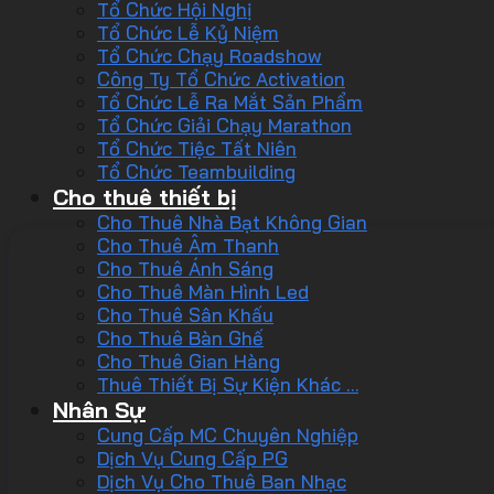
Tổ Chức Hội Nghị
Tổ Chức Lễ Kỷ Niệm
Tổ Chức Chạy Roadshow
Công Ty Tổ Chức Activation
Tổ Chức Lễ Ra Mắt Sản Phẩm
Tổ Chức Giải Chạy Marathon
Tổ Chức Tiệc Tất Niên
Tổ Chức Teambuilding
Cho thuê thiết bị
Cho Thuê Nhà Bạt Không Gian
Cho Thuê Âm Thanh
Cho Thuê Ánh Sáng
Cho Thuê Màn Hình Led
Cho Thuê Sân Khấu
Cho Thuê Bàn Ghế
Cho Thuê Gian Hàng
Thuê Thiết Bị Sự Kiện Khác …
Nhân Sự
Cung Cấp MC Chuyên Nghiệp
Dịch Vụ Cung Cấp PG
Dịch Vụ Cho Thuê Ban Nhạc