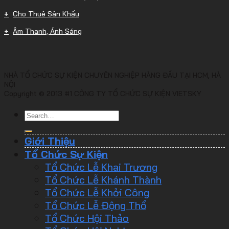
Cho Thuê Sân Khấu
Âm Thanh, Ánh Sáng
NHÀ TỔ CHỨC SỰ KIỆN CHUYÊN NGHIỆP HÀNG ĐẦU TẠI HCM, HÀ
NỘI
Copyright © 2013 #1 CÔNG TY TỔ CHỨC SỰ KIỆN VIETSKY
Giới Thiệu
Tổ Chức Sự Kiện
Tổ Chức Lễ Khai Trương
Tổ Chức Lễ Khánh Thành
Tổ Chức Lễ Khởi Công
Tổ Chức Lễ Động Thổ
Tổ Chức Hội Thảo