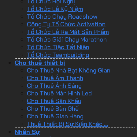
Tổ Chức Hội Nghị
Tổ Chức Lễ Kỷ Niệm
Tổ Chức Chạy Roadshow
Công Ty Tổ Chức Activation
Tổ Chức Lễ Ra Mắt Sản Phẩm
Tổ Chức Giải Chạy Marathon
Tổ Chức Tiệc Tất Niên
Tổ Chức Teambuilding
Cho thuê thiết bị
Cho Thuê Nhà Bạt Không Gian
Cho Thuê Âm Thanh
Cho Thuê Ánh Sáng
Cho Thuê Màn Hình Led
Cho Thuê Sân Khấu
Cho Thuê Bàn Ghế
Cho Thuê Gian Hàng
Thuê Thiết Bị Sự Kiện Khác …
Nhân Sự