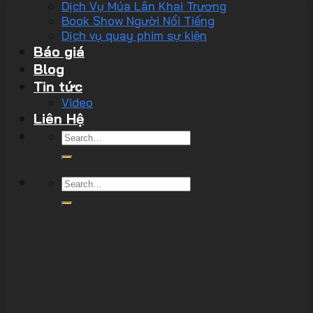
Dịch Vụ Múa Lân Khai Trương
Book Show Người Nổi Tiếng
Dịch vụ quay phim sự kiện
Báo giá
Blog
Tin tức
Video
Liên Hệ