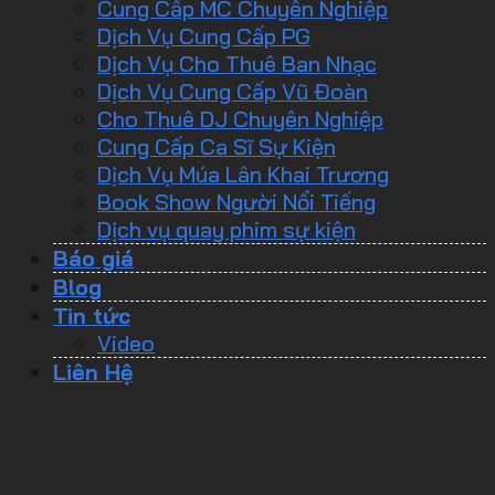
Cung Cấp MC Chuyên Nghiệp
Dịch Vụ Cung Cấp PG
Dịch Vụ Cho Thuê Ban Nhạc
Dịch Vụ Cung Cấp Vũ Đoàn
Cho Thuê DJ Chuyên Nghiệp
Cung Cấp Ca Sĩ Sự Kiện
Dịch Vụ Múa Lân Khai Trương
Book Show Người Nổi Tiếng
Dịch vụ quay phim sự kiện
Báo giá
Blog
Tin tức
Video
Liên Hệ