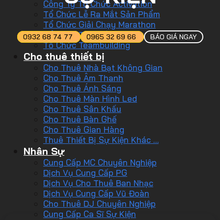
Công Ty Tổ Chức Activation
Tổ Chức Lễ Ra Mắt Sản Phẩm
Tổ Chức Giải Chạy Marathon
Tổ Chức Tiệc Tất Niên
0932 68 74 77
0965 32 69 66
BÁO GIÁ NGAY
Tổ Chức Teambuilding
Cho thuê thiết bị
Cho Thuê Nhà Bạt Không Gian
Cho Thuê Âm Thanh
Cho Thuê Ánh Sáng
Cho Thuê Màn Hình Led
Cho Thuê Sân Khấu
Cho Thuê Bàn Ghế
Cho Thuê Gian Hàng
Thuê Thiết Bị Sự Kiện Khác …
Nhân Sự
Cung Cấp MC Chuyên Nghiệp
Dịch Vụ Cung Cấp PG
Dịch Vụ Cho Thuê Ban Nhạc
Dịch Vụ Cung Cấp Vũ Đoàn
Cho Thuê DJ Chuyên Nghiệp
Cung Cấp Ca Sĩ Sự Kiện