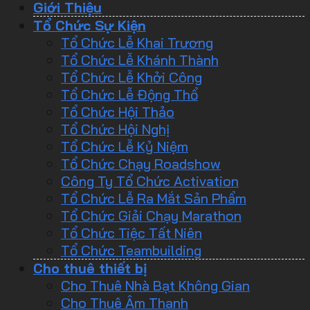
Giới Thiệu
Tổ Chức Sự Kiện
Tổ Chức Lễ Khai Trương
Tổ Chức Lễ Khánh Thành
Tổ Chức Lễ Khởi Công
Tổ Chức Lễ Động Thổ
Tổ Chức Hội Thảo
Tổ Chức Hội Nghị
Tổ Chức Lễ Kỷ Niệm
Tổ Chức Chạy Roadshow
Công Ty Tổ Chức Activation
Tổ Chức Lễ Ra Mắt Sản Phẩm
Tổ Chức Giải Chạy Marathon
Tổ Chức Tiệc Tất Niên
Tổ Chức Teambuilding
Cho thuê thiết bị
Cho Thuê Nhà Bạt Không Gian
Cho Thuê Âm Thanh