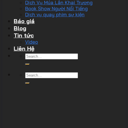
Dịch Vụ Múa Lân Khai Trương
Book Show Người Nổi Tiếng
Dịch vụ quay phim sự kiện
Báo giá
Blog
Tin tức
Video
Liên Hệ