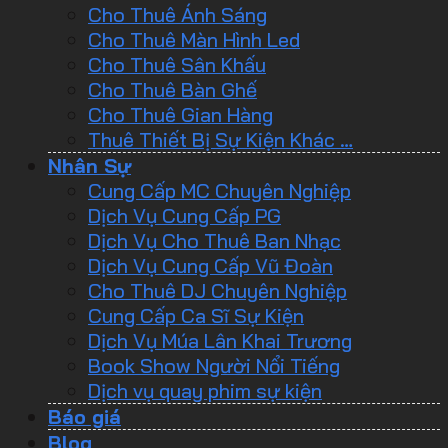
Cho Thuê Ánh Sáng
Cho Thuê Màn Hình Led
Cho Thuê Sân Khấu
Cho Thuê Bàn Ghế
Cho Thuê Gian Hàng
Thuê Thiết Bị Sự Kiện Khác …
Nhân Sự
Cung Cấp MC Chuyên Nghiệp
Dịch Vụ Cung Cấp PG
Dịch Vụ Cho Thuê Ban Nhạc
Dịch Vụ Cung Cấp Vũ Đoàn
Cho Thuê DJ Chuyên Nghiệp
Cung Cấp Ca Sĩ Sự Kiện
Dịch Vụ Múa Lân Khai Trương
Book Show Người Nổi Tiếng
Dịch vụ quay phim sự kiện
Báo giá
Blog