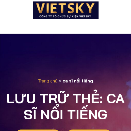
Trang chủ
»
ca sĩ nổi tiếng
LƯU TRỮ THẺ:
CA
SĨ NỔI TIẾNG