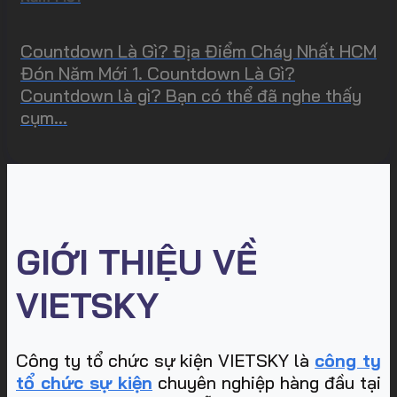
Countdown Là Gì? Địa Điểm Cháy Nhất HCM
Đón Năm Mới 1. Countdown Là Gì?
Countdown là gì? Bạn có thể đã nghe thấy
cụm...
GIỚI THIỆU VỀ
VIETSKY
Công ty tổ chức sự kiện VIETSKY là
công ty
tổ chức sự kiện
chuyên nghiệp hàng đầu tại