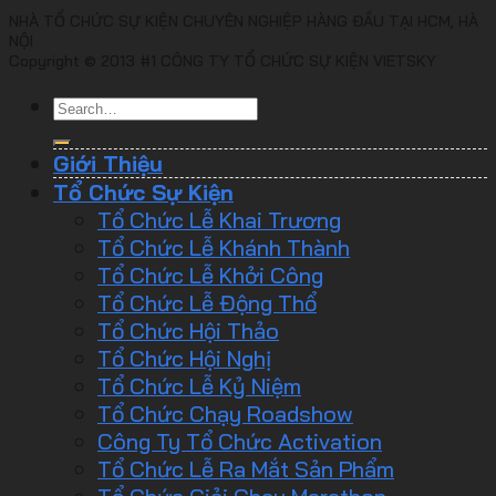
NHÀ TỔ CHỨC SỰ KIỆN CHUYÊN NGHIỆP HÀNG ĐẦU TẠI HCM, HÀ
NỘI
Copyright © 2013 #1 CÔNG TY TỔ CHỨC SỰ KIỆN VIETSKY
Giới Thiệu
Tổ Chức Sự Kiện
Tổ Chức Lễ Khai Trương
Tổ Chức Lễ Khánh Thành
Tổ Chức Lễ Khởi Công
Tổ Chức Lễ Động Thổ
Tổ Chức Hội Thảo
Tổ Chức Hội Nghị
Tổ Chức Lễ Kỷ Niệm
Tổ Chức Chạy Roadshow
Công Ty Tổ Chức Activation
Tổ Chức Lễ Ra Mắt Sản Phẩm