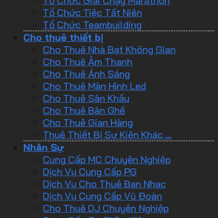
Tổ Chức Giải Chạy Marathon
Tổ Chức Tiệc Tất Niên
Tổ Chức Teambuilding
Cho thuê thiết bị
Cho Thuê Nhà Bạt Không Gian
Cho Thuê Âm Thanh
Cho Thuê Ánh Sáng
Cho Thuê Màn Hình Led
Cho Thuê Sân Khấu
Cho Thuê Bàn Ghế
Cho Thuê Gian Hàng
Thuê Thiết Bị Sự Kiện Khác …
Nhân Sự
Cung Cấp MC Chuyên Nghiệp
Dịch Vụ Cung Cấp PG
Dịch Vụ Cho Thuê Ban Nhạc
Dịch Vụ Cung Cấp Vũ Đoàn
Cho Thuê DJ Chuyên Nghiệp