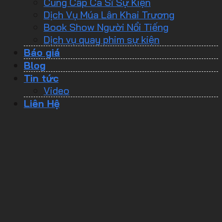
Cung Cấp Ca Sĩ Sự Kiện
Dịch Vụ Múa Lân Khai Trương
Book Show Người Nổi Tiếng
Dịch vụ quay phim sự kiện
Báo giá
Blog
Tin tức
Video
Liên Hệ