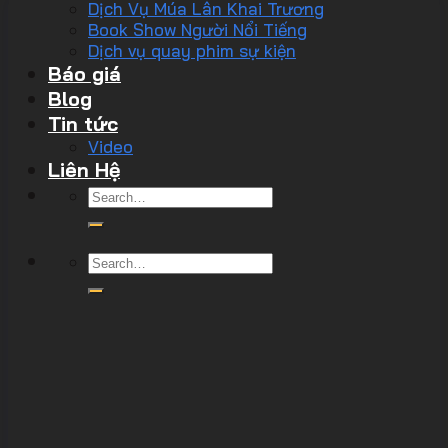
Dịch Vụ Múa Lân Khai Trương
Book Show Người Nổi Tiếng
Dịch vụ quay phim sự kiện
Báo giá
Blog
Tin tức
Video
Liên Hệ