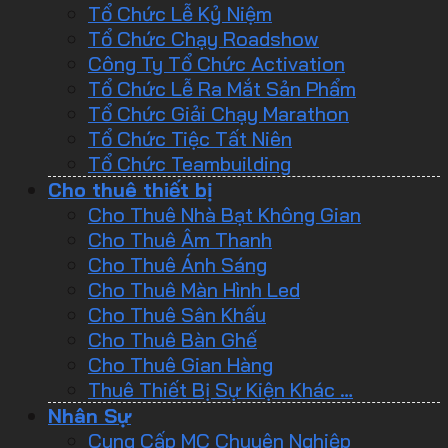
Tổ Chức Lễ Kỷ Niệm
Tổ Chức Chạy Roadshow
Công Ty Tổ Chức Activation
Tổ Chức Lễ Ra Mắt Sản Phẩm
Tổ Chức Giải Chạy Marathon
Tổ Chức Tiệc Tất Niên
Tổ Chức Teambuilding
Cho thuê thiết bị
Cho Thuê Nhà Bạt Không Gian
Cho Thuê Âm Thanh
Cho Thuê Ánh Sáng
Cho Thuê Màn Hình Led
Cho Thuê Sân Khấu
Cho Thuê Bàn Ghế
Cho Thuê Gian Hàng
Thuê Thiết Bị Sự Kiện Khác …
Nhân Sự
Cung Cấp MC Chuyên Nghiệp