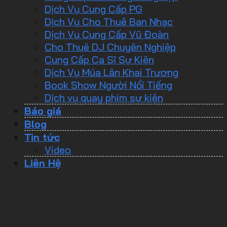
Dịch Vụ Cung Cấp PG
Dịch Vụ Cho Thuê Ban Nhạc
Dịch Vụ Cung Cấp Vũ Đoàn
Cho Thuê DJ Chuyên Nghiệp
Cung Cấp Ca Sĩ Sự Kiện
Dịch Vụ Múa Lân Khai Trương
Book Show Người Nổi Tiếng
Dịch vụ quay phim sự kiện
Báo giá
Blog
Tin tức
Video
Liên Hệ