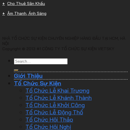
Cho Thuê Sân Khấu
Âm Thanh, Ánh Sáng
NHÀ TỔ CHỨC SỰ KIỆN CHUYÊN NGHIỆP HÀNG ĐẦU TẠI HCM, HÀ
NỘI
Copyright © 2013 #1 CÔNG TY TỔ CHỨC SỰ KIỆN VIETSKY
Giới Thiệu
Tổ Chức Sự Kiện
Tổ Chức Lễ Khai Trương
Tổ Chức Lễ Khánh Thành
Tổ Chức Lễ Khởi Công
Tổ Chức Lễ Động Thổ
Tổ Chức Hội Thảo
Tổ Chức Hội Nghị