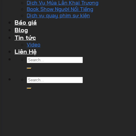
Dịch Vụ Múa Lân Khai Trương
Book Show Người Nổi Tiếng
Dịch vụ quay phim sự kiện
Báo giá
Blog
Tin tức
Video
Liên Hệ