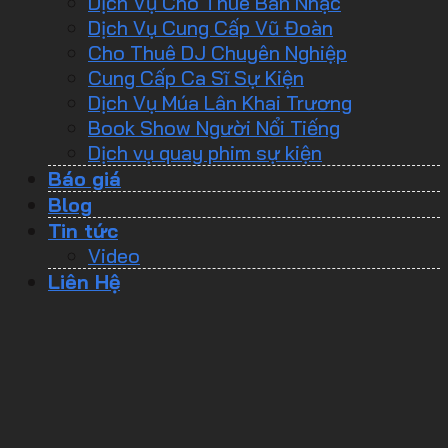
Dịch Vụ Cho Thuê Ban Nhạc
Dịch Vụ Cung Cấp Vũ Đoàn
Cho Thuê DJ Chuyên Nghiệp
Cung Cấp Ca Sĩ Sự Kiện
Dịch Vụ Múa Lân Khai Trương
Book Show Người Nổi Tiếng
Dịch vụ quay phim sự kiện
Báo giá
Blog
Tin tức
Video
Liên Hệ