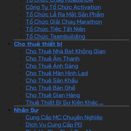
Công Ty Tổ Chức Activation
Tổ Chức Lễ Ra Mắt Sản Phẩm
Tổ Chức Giải Chạy Marathon
Tổ Chức Tiệc Tất Niên
Tổ Chức Teambuilding
Cho thuê thiết bị
Cho Thuê Nhà Bạt Không Gian
Cho Thuê Âm Thanh
Cho Thuê Ánh Sáng
Cho Thuê Màn Hình Led
Cho Thuê Sân Khấu
Cho Thuê Bàn Ghế
Cho Thuê Gian Hàng
Thuê Thiết Bị Sự Kiện Khác …
Nhân Sự
Cung Cấp MC Chuyên Nghiệp
Dịch Vụ Cung Cấp PG