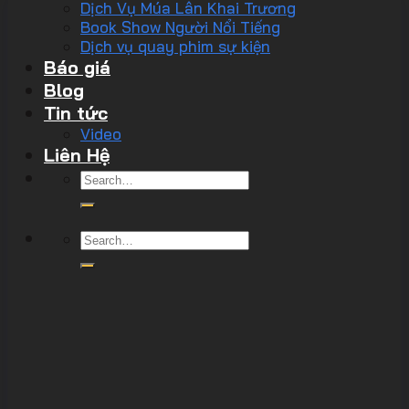
Dịch Vụ Múa Lân Khai Trương
Book Show Người Nổi Tiếng
Dịch vụ quay phim sự kiện
Báo giá
Blog
Tin tức
Video
Liên Hệ