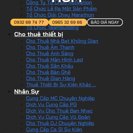
Công Ty Tổ Chức Activation
Tổ Chức Lễ Ra Mắt Sản Phẩm
Tổ Chức Giải Chạy Marathon
Tổ Chức Tiệc Tất Niên
0932 68 74 77
0965 32 69 66
BÁO GIÁ NGAY
Tổ Chức Teambuilding
Cho thuê thiết bị
Cho Thuê Nhà Bạt Không Gian
Cho Thuê Âm Thanh
Cho Thuê Ánh Sáng
Cho Thuê Màn Hình Led
Cho Thuê Sân Khấu
Cho Thuê Bàn Ghế
Cho Thuê Gian Hàng
Thuê Thiết Bị Sự Kiện Khác …
Nhân Sự
Cung Cấp MC Chuyên Nghiệp
Dịch Vụ Cung Cấp PG
Dịch Vụ Cho Thuê Ban Nhạc
Dịch Vụ Cung Cấp Vũ Đoàn
Cho Thuê DJ Chuyên Nghiệp
Cung Cấp Ca Sĩ Sự Kiện