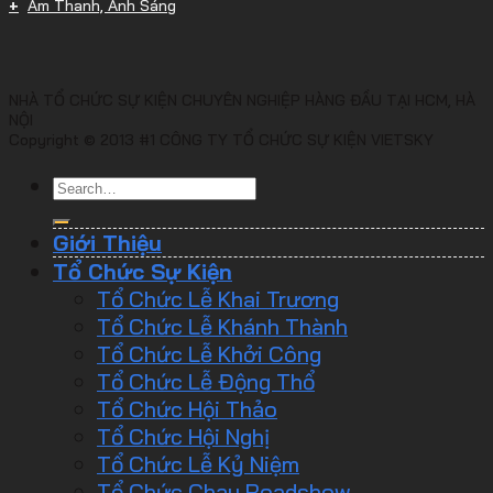
Âm Thanh, Ánh Sáng
NHÀ TỔ CHỨC SỰ KIỆN CHUYÊN NGHIỆP HÀNG ĐẦU TẠI HCM, HÀ
NỘI
Copyright © 2013 #1 CÔNG TY TỔ CHỨC SỰ KIỆN VIETSKY
Giới Thiệu
Tổ Chức Sự Kiện
Tổ Chức Lễ Khai Trương
Tổ Chức Lễ Khánh Thành
Tổ Chức Lễ Khởi Công
Tổ Chức Lễ Động Thổ
Tổ Chức Hội Thảo
Tổ Chức Hội Nghị
Tổ Chức Lễ Kỷ Niệm
Tổ Chức Chạy Roadshow