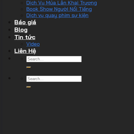
Dịch Vụ Múa Lân Khai Trương
Book Show Người Nổi Tiếng
Dịch vụ quay phim sự kiện
Báo giá
Blog
Tin tức
Video
Liên Hệ