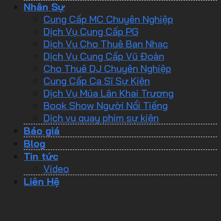
Nhân Sự
Cung Cấp MC Chuyên Nghiệp
Dịch Vụ Cung Cấp PG
Dịch Vụ Cho Thuê Ban Nhạc
Dịch Vụ Cung Cấp Vũ Đoàn
Cho Thuê DJ Chuyên Nghiệp
Cung Cấp Ca Sĩ Sự Kiện
Dịch Vụ Múa Lân Khai Trương
Book Show Người Nổi Tiếng
Dịch vụ quay phim sự kiện
Báo giá
Blog
Tin tức
Video
Liên Hệ