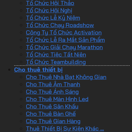
Tổ Chức Hội Thảo
Tổ Chức Hội Nghị
Tổ Chức Lễ Kỷ Niệm
Tổ Chức Chạy Roadshow
Công Ty Tổ Chức Activation
Tổ Chức Lễ Ra Mắt Sản Phẩm
Tổ Chức Giải Chạy Marathon
Tổ Chức Tiệc Tất Niên
Tổ Chức Teambuilding
Cho thuê thiết bị
Cho Thuê Nhà Bạt Không Gian
Cho Thuê Âm Thanh
Cho Thuê Ánh Sáng
Cho Thuê Màn Hình Led
Cho Thuê Sân Khấu
Cho Thuê Bàn Ghế
Cho Thuê Gian Hàng
Thuê Thiết Bị Sự Kiện Khác …