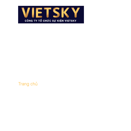
GIỚI THI
Trang chủ
»
Công ty tổ chức lễ động thổ giá rẻ tại T
LƯU TRỮ THẺ:
C
RẺ TẠI THÁI BÌN