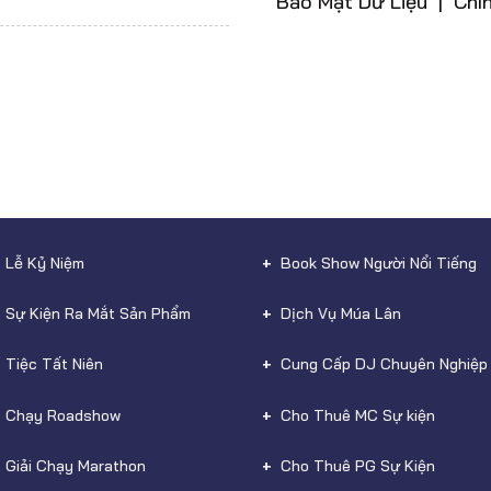
Bảo Mật Dữ Liệu | Chí
 Lễ Kỷ Niệm
Book Show Người Nổi Tiếng
 Sự Kiện Ra Mắt Sản Phẩm
Dịch Vụ Múa Lân
 Tiệc Tất Niên
Cung Cấp DJ Chuyên Nghiệp
 Chạy Roadshow
Cho Thuê MC Sự kiện
 Giải Chạy Marathon
Cho Thuê PG Sự Kiện