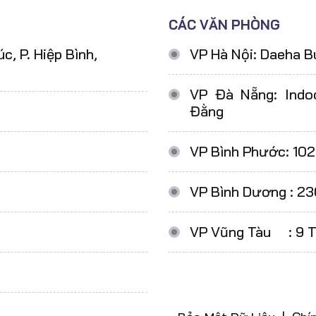
CÁC VĂN PHÒNG
, P. Hiệp Bình,
VP Hà Nội: Daeha B
VP Đà Nẵng: Indoc
Đằng
VP Bình Phước: 102
VP Bình Dương : 23
VP Vũng Tàu : 9 Th