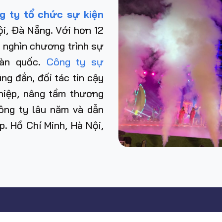
g ty tổ chức sự kiện
i, Đà Nẵng. Với hơn 12
 nghìn chương trình sự
toàn quốc.
Công ty sự
g đắn, đối tác tin cậy
ghiệp, nâng tầm thương
ông ty lâu năm và dẫn
 Tp. Hồ Chí Minh, Hà Nội,