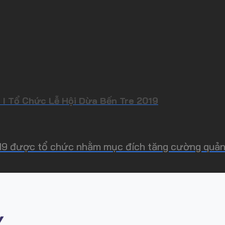
p I Tổ Chức Lễ Hội Dừa Bến Tre 2019
19 được tổ chức nhằm mục đích tăng cường quảng 
Y