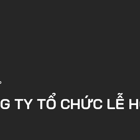
p
G TY TỔ CHỨC LỄ HỘ