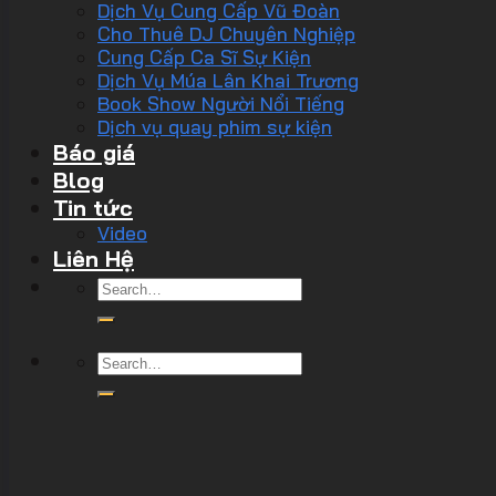
Dịch Vụ Cung Cấp Vũ Đoàn
Cho Thuê DJ Chuyên Nghiệp
Cung Cấp Ca Sĩ Sự Kiện
Dịch Vụ Múa Lân Khai Trương
Book Show Người Nổi Tiếng
Dịch vụ quay phim sự kiện
Báo giá
Blog
Tin tức
Video
Liên Hệ