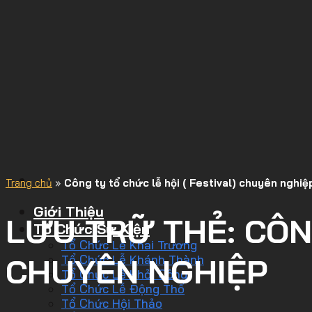
Trang chủ
»
Công ty tổ chức lễ hội ( Festival) chuyên nghiệ
Giới Thiệu
LƯU TRỮ THẺ:
CÔN
Tổ Chức Sự Kiện
Tổ Chức Lễ Khai Trương
CHUYÊN NGHIỆP
Tổ Chức Lễ Khánh Thành
Tổ Chức Lễ Khởi Công
Tổ Chức Lễ Động Thổ
Tổ Chức Hội Thảo