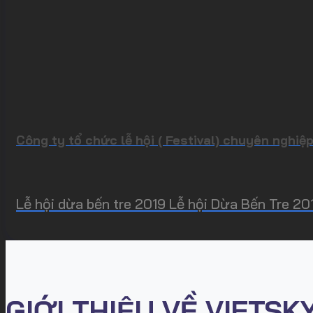
Công ty tổ chức lễ hội ( Festival) chuyên nghiệ
Lễ hội dừa bến tre 2019 Lễ hội Dừa Bến Tre 20
GIỚI THIỆU VỀ VIETSK