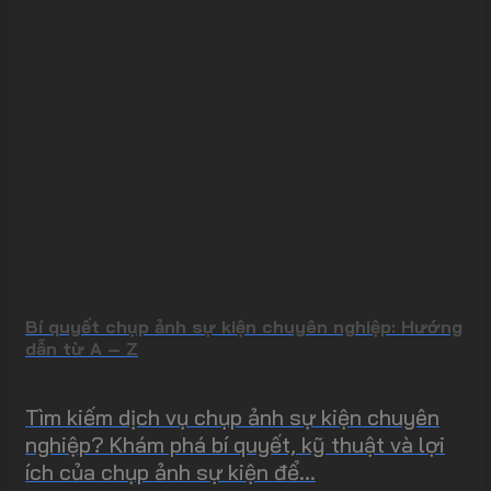
Bí quyết chụp ảnh sự kiện chuyên nghiệp: Hướng
dẫn từ A – Z
Tìm kiếm dịch vụ chụp ảnh sự kiện chuyên
nghiệp? Khám phá bí quyết, kỹ thuật và lợi
ích của chụp ảnh sự kiện để...