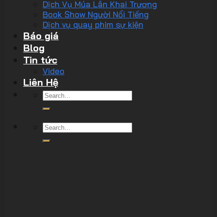
Dịch Vụ Múa Lân Khai Trương
Book Show Người Nổi Tiếng
Dịch vụ quay phim sự kiện
Báo giá
Blog
Tin tức
Video
Liên Hệ