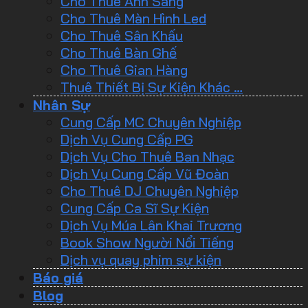
Cho Thuê Ánh Sáng
Cho Thuê Màn Hình Led
Cho Thuê Sân Khấu
Cho Thuê Bàn Ghế
Cho Thuê Gian Hàng
Thuê Thiết Bị Sự Kiện Khác …
Nhân Sự
Cung Cấp MC Chuyên Nghiệp
Dịch Vụ Cung Cấp PG
Dịch Vụ Cho Thuê Ban Nhạc
Dịch Vụ Cung Cấp Vũ Đoàn
Cho Thuê DJ Chuyên Nghiệp
Cung Cấp Ca Sĩ Sự Kiện
Dịch Vụ Múa Lân Khai Trương
Book Show Người Nổi Tiếng
Dịch vụ quay phim sự kiện
Báo giá
Blog