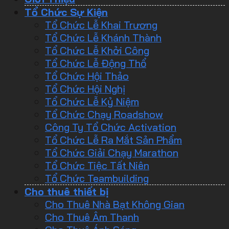
Tổ Chức Sự Kiện
Tổ Chức Lễ Khai Trương
Tổ Chức Lễ Khánh Thành
Tổ Chức Lễ Khởi Công
Tổ Chức Lễ Động Thổ
Tổ Chức Hội Thảo
Tổ Chức Hội Nghị
Tổ Chức Lễ Kỷ Niệm
Tổ Chức Chạy Roadshow
Công Ty Tổ Chức Activation
Tổ Chức Lễ Ra Mắt Sản Phẩm
Tổ Chức Giải Chạy Marathon
Tổ Chức Tiệc Tất Niên
Tổ Chức Teambuilding
Cho thuê thiết bị
Cho Thuê Nhà Bạt Không Gian
Cho Thuê Âm Thanh