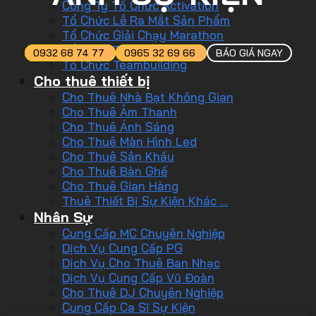
Công Ty Tổ Chức Activation
Tổ Chức Lễ Ra Mắt Sản Phẩm
Tổ Chức Giải Chạy Marathon
Tổ Chức Tiệc Tất Niên
0932 68 74 77
0965 32 69 66
BÁO GIÁ NGAY
Tổ Chức Teambuilding
Cho thuê thiết bị
Cho Thuê Nhà Bạt Không Gian
Cho Thuê Âm Thanh
Cho Thuê Ánh Sáng
Cho Thuê Màn Hình Led
Cho Thuê Sân Khấu
Cho Thuê Bàn Ghế
Cho Thuê Gian Hàng
Thuê Thiết Bị Sự Kiện Khác …
Nhân Sự
Cung Cấp MC Chuyên Nghiệp
Dịch Vụ Cung Cấp PG
Dịch Vụ Cho Thuê Ban Nhạc
Dịch Vụ Cung Cấp Vũ Đoàn
Cho Thuê DJ Chuyên Nghiệp
Cung Cấp Ca Sĩ Sự Kiện