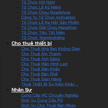
Tổ Chức Hội Nghị
Tổ Chức Lễ Kỷ Niệm
Tổ Chức Chạy Roadshow
Công Ty Tổ Chức Activation
Tổ Chức Lễ Ra Mắt Sản Phẩm
Tổ Chức Giải Chạy Marathon
Tổ Chức Tiệc Tất Niên
Tổ Chức Teambuilding
Cho thuê thiết bị
Cho Thuê Nhà Bạt Không Gian
Cho Thuê Âm Thanh
Cho Thuê Ánh Sáng
Cho Thuê Màn Hình Led
Cho Thuê Sân Khấu
Cho Thuê Bàn Ghế
Cho Thuê Gian Hàng
Thuê Thiết Bị Sự Kiện Khác …
Nhân Sự
Cung Cấp MC Chuyên Nghiệp
Dịch Vụ Cung Cấp PG
Dịch Vụ Cho Thuê Ban Nhạc