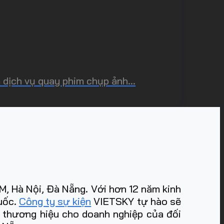
dịch vụ quay phim chụp ảnh...
, Hà Nội, Đà Nẵng. Với hơn 12 năm kinh
quốc.
Công ty sự kiện
VIETSKY tự hào sẽ
m thương hiệu cho doanh nghiệp của đối