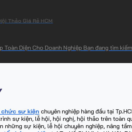
Hội Thảo Giá Rẻ HCM
p Toàn Diện Cho Doanh Nghiệp Bạn đang tìm kiếm 
Y
 chức sự kiện
chuyên nghiệp hàng đầu tại Tp.HCM
h sự kiện, lễ hội, hội nghị, hội thảo trên toàn 
ên những sự kiện, lễ hội chuyên nghiệp, nâng tầ