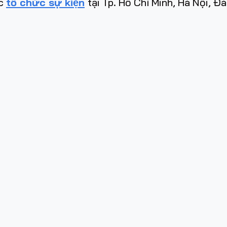
̣c
tổ chức sự kiện
tại Tp. Hồ Chí Minh, Hà Nội, Đ