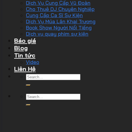
Dịch Vụ Cung Cấp Vũ Đoàn
Cho Thuê DJ Chuyên Nghiệp
Cung Cấp Ca Sĩ Sự Kiện
Dịch Vụ Múa Lân Khai Trương
Book Show Người Nổi Tiếng
Dịch vụ quay phim sự kiện
Báo giá
Blog
Tin tức
Video
Liên Hệ