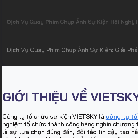
Dịch Vụ Quay Phim Chụp Ảnh Sự Kiện Hội Nghị, 
Dịch Vụ Quay Phim Chụp Ảnh Sự Kiện: Giải Phá
GIỚI THIỆU VỀ VIETSK
Công ty tổ chức sự kiện VIETSKY là
công ty tổ
nghiệm tổ chức thành công hàng nghìn chương trìn
là sự lựa chọn đúng đắn, đối tác tin cậy tạo n