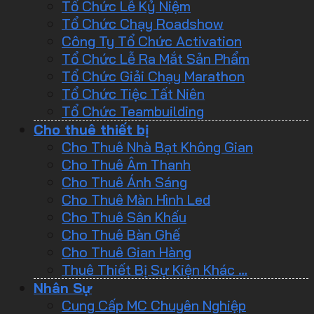
Tổ Chức Lễ Kỷ Niệm
Tổ Chức Chạy Roadshow
Công Ty Tổ Chức Activation
Tổ Chức Lễ Ra Mắt Sản Phẩm
Tổ Chức Giải Chạy Marathon
Tổ Chức Tiệc Tất Niên
Tổ Chức Teambuilding
Cho thuê thiết bị
Cho Thuê Nhà Bạt Không Gian
Cho Thuê Âm Thanh
Cho Thuê Ánh Sáng
Cho Thuê Màn Hình Led
Cho Thuê Sân Khấu
Cho Thuê Bàn Ghế
Cho Thuê Gian Hàng
Thuê Thiết Bị Sự Kiện Khác …
Nhân Sự
Cung Cấp MC Chuyên Nghiệp