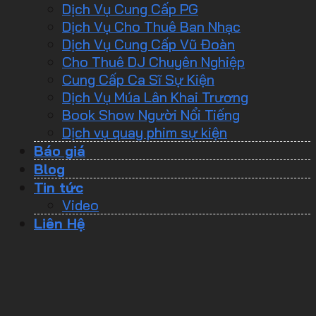
Dịch Vụ Cung Cấp PG
Dịch Vụ Cho Thuê Ban Nhạc
Dịch Vụ Cung Cấp Vũ Đoàn
Cho Thuê DJ Chuyên Nghiệp
Cung Cấp Ca Sĩ Sự Kiện
Dịch Vụ Múa Lân Khai Trương
Book Show Người Nổi Tiếng
Dịch vụ quay phim sự kiện
Báo giá
Blog
Tin tức
Video
Liên Hệ