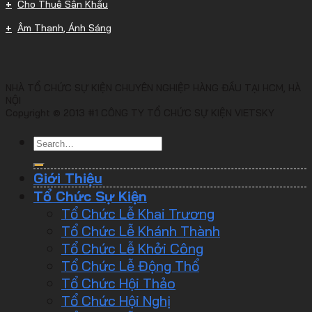
Cho Thuê Sân Khấu
Âm Thanh, Ánh Sáng
NHÀ TỔ CHỨC SỰ KIỆN CHUYÊN NGHIỆP HÀNG ĐẦU TẠI HCM, HÀ
NỘI
Copyright © 2013 #1 CÔNG TY TỔ CHỨC SỰ KIỆN VIETSKY
Giới Thiệu
Tổ Chức Sự Kiện
Tổ Chức Lễ Khai Trương
Tổ Chức Lễ Khánh Thành
Tổ Chức Lễ Khởi Công
Tổ Chức Lễ Động Thổ
Tổ Chức Hội Thảo
Tổ Chức Hội Nghị