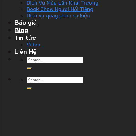
Dịch Vụ Múa Lân Khai Trương
Book Show Người Nổi Tiếng
Dịch vụ quay phim sự kiện
Báo giá
Blog
Tin tức
Video
Liên Hệ