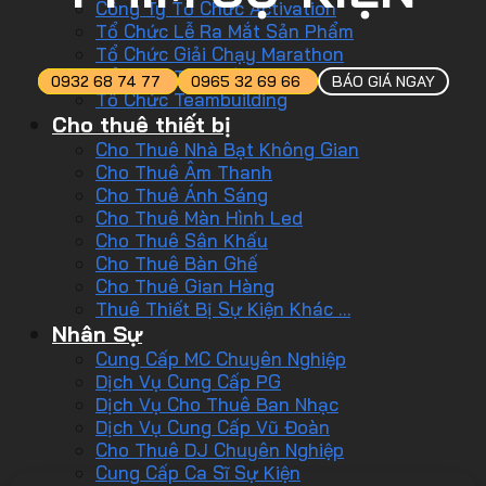
Công Ty Tổ Chức Activation
Tổ Chức Lễ Ra Mắt Sản Phẩm
Tổ Chức Giải Chạy Marathon
Tổ Chức Tiệc Tất Niên
0932 68 74 77
0965 32 69 66
BÁO GIÁ NGAY
Tổ Chức Teambuilding
Cho thuê thiết bị
Cho Thuê Nhà Bạt Không Gian
Cho Thuê Âm Thanh
Cho Thuê Ánh Sáng
Cho Thuê Màn Hình Led
Cho Thuê Sân Khấu
Cho Thuê Bàn Ghế
Cho Thuê Gian Hàng
Thuê Thiết Bị Sự Kiện Khác …
Nhân Sự
Cung Cấp MC Chuyên Nghiệp
Dịch Vụ Cung Cấp PG
Dịch Vụ Cho Thuê Ban Nhạc
Dịch Vụ Cung Cấp Vũ Đoàn
Cho Thuê DJ Chuyên Nghiệp
Cung Cấp Ca Sĩ Sự Kiện