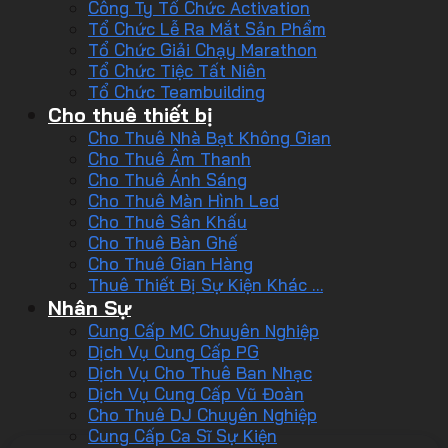
Công Ty Tổ Chức Activation
Tổ Chức Lễ Ra Mắt Sản Phẩm
Tổ Chức Giải Chạy Marathon
Tổ Chức Tiệc Tất Niên
Tổ Chức Teambuilding
Cho thuê thiết bị
Cho Thuê Nhà Bạt Không Gian
Cho Thuê Âm Thanh
Cho Thuê Ánh Sáng
Cho Thuê Màn Hình Led
Cho Thuê Sân Khấu
Cho Thuê Bàn Ghế
Cho Thuê Gian Hàng
Thuê Thiết Bị Sự Kiện Khác …
Nhân Sự
Cung Cấp MC Chuyên Nghiệp
Dịch Vụ Cung Cấp PG
Dịch Vụ Cho Thuê Ban Nhạc
Dịch Vụ Cung Cấp Vũ Đoàn
Cho Thuê DJ Chuyên Nghiệp
Cung Cấp Ca Sĩ Sự Kiện