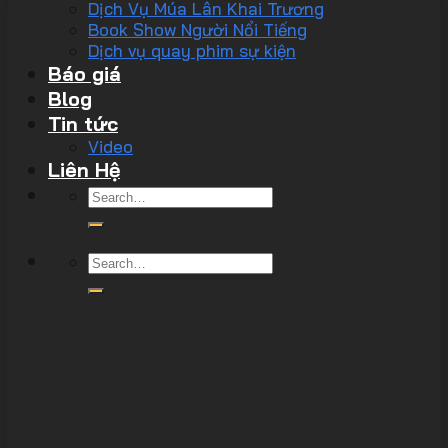
Dịch Vụ Múa Lân Khai Trương
Book Show Người Nổi Tiếng
Dịch vụ quay phim sự kiện
Báo giá
Blog
Tin tức
Video
Liên Hệ