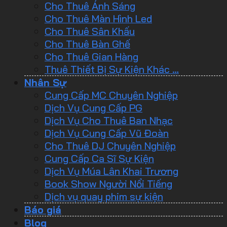
Cho Thuê Ánh Sáng
Cho Thuê Màn Hình Led
Cho Thuê Sân Khấu
Cho Thuê Bàn Ghế
Cho Thuê Gian Hàng
Thuê Thiết Bị Sự Kiện Khác …
Nhân Sự
Cung Cấp MC Chuyên Nghiệp
Dịch Vụ Cung Cấp PG
Dịch Vụ Cho Thuê Ban Nhạc
Dịch Vụ Cung Cấp Vũ Đoàn
Cho Thuê DJ Chuyên Nghiệp
Cung Cấp Ca Sĩ Sự Kiện
Dịch Vụ Múa Lân Khai Trương
Book Show Người Nổi Tiếng
Dịch vụ quay phim sự kiện
Báo giá
Blog