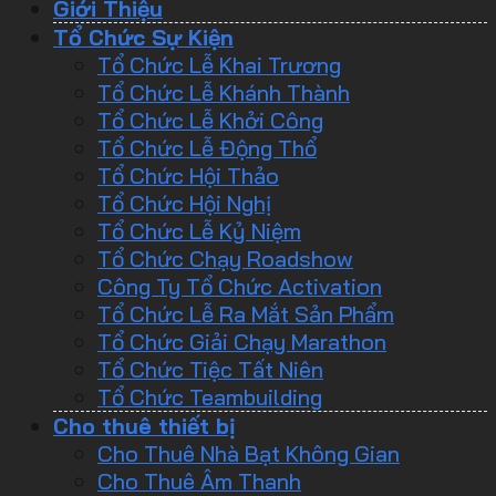
Giới Thiệu
Tổ Chức Sự Kiện
Tổ Chức Lễ Khai Trương
Tổ Chức Lễ Khánh Thành
Tổ Chức Lễ Khởi Công
Tổ Chức Lễ Động Thổ
Tổ Chức Hội Thảo
Tổ Chức Hội Nghị
Tổ Chức Lễ Kỷ Niệm
Tổ Chức Chạy Roadshow
Công Ty Tổ Chức Activation
Tổ Chức Lễ Ra Mắt Sản Phẩm
Tổ Chức Giải Chạy Marathon
Tổ Chức Tiệc Tất Niên
Tổ Chức Teambuilding
Cho thuê thiết bị
Cho Thuê Nhà Bạt Không Gian
Cho Thuê Âm Thanh