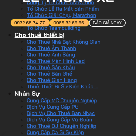
Công Ty Tổ Chức Activation
Tổ Chức Lễ Ra Mắt Sản Phẩm
Tổ Chức Giải Chạy Marathon
Tổ Chức Tiệc Tất Niên
0932 68 74 77
0965 32 69 66
BÁO GIÁ NGAY
Tổ Chức Teambuilding
Cho thuê thiết bị
Cho Thuê Nhà Bạt Không Gian
Cho Thuê Âm Thanh
Cho Thuê Ánh Sáng
Cho Thuê Màn Hình Led
Cho Thuê Sân Khấu
Cho Thuê Bàn Ghế
Cho Thuê Gian Hàng
Thuê Thiết Bị Sự Kiện Khác …
Nhân Sự
Cung Cấp MC Chuyên Nghiệp
Dịch Vụ Cung Cấp PG
Dịch Vụ Cho Thuê Ban Nhạc
Dịch Vụ Cung Cấp Vũ Đoàn
Cho Thuê DJ Chuyên Nghiệp
Cung Cấp Ca Sĩ Sự Kiện