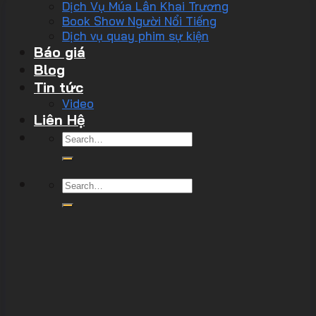
Dịch Vụ Múa Lân Khai Trương
Book Show Người Nổi Tiếng
Dịch vụ quay phim sự kiện
Báo giá
Blog
Tin tức
Video
Liên Hệ