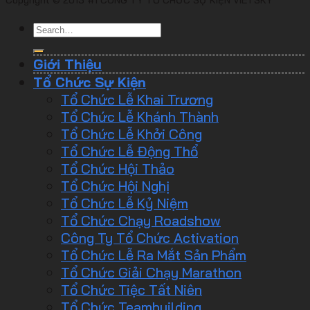
Giới Thiệu
Tổ Chức Sự Kiện
Tổ Chức Lễ Khai Trương
Tổ Chức Lễ Khánh Thành
Tổ Chức Lễ Khởi Công
Tổ Chức Lễ Động Thổ
Tổ Chức Hội Thảo
Tổ Chức Hội Nghị
Tổ Chức Lễ Kỷ Niệm
Tổ Chức Chạy Roadshow
Công Ty Tổ Chức Activation
Tổ Chức Lễ Ra Mắt Sản Phẩm
Tổ Chức Giải Chạy Marathon
Tổ Chức Tiệc Tất Niên
Tổ Chức Teambuilding