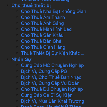
Cho thuê thiết bị
Cho Thuê Nhà Bạt Không Gian
Cho Thuê Âm Thanh
Cho Thuê Ánh Sáng
Cho Thuê Màn Hình Led
Cho Thuê Sân Khấu
Cho Thuê Bàn Ghế
Cho Thuê Gian Hàng
Thuê Thiết Bị Sự Kiện Khác …
Nhân Sự
Cung Cấp MC Chuyên Nghiệp
Dịch Vụ Cung Cấp PG
Dịch Vụ Cho Thuê Ban Nhạc
Dịch Vụ Cung Cấp Vũ Đoàn
Cho Thuê DJ Chuyên Nghiệp
Cung Cấp Ca Sĩ Sự Kiện
Dịch Vụ Múa Lân Khai Trương
Book Show Người Nổi Tiếng