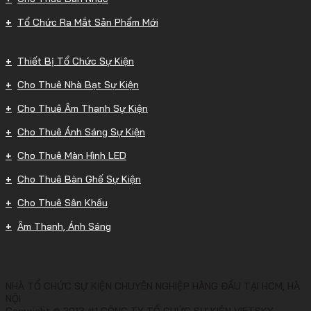
Tổ Chức Ra Mắt Sản Phẩm Mới
Thiết Bị Tổ Chức Sự Kiện
Cho Thuê Nhà Bạt Sự Kiện
Cho Thuê Âm Thanh Sự Kiện
Cho Thuê Ánh Sáng Sự Kiện
Cho Thuê Màn Hình LED
Cho Thuê Bàn Ghế Sự Kiện
Cho Thuê Sân Khấu
Âm Thanh, Ánh Sáng
NHÀ TỔ CHỨC SỰ KIỆN CHUYÊN NGHIỆP HÀNG ĐẦU TẠI HCM, HÀ
NỘI
Copyright © 2013 #1 CÔNG TY TỔ CHỨC SỰ KIỆN VIETSKY