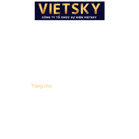
Trang chủ
»
đơn vị tổ chức sự kiện
LƯU TRỮ THẺ:
ĐƠN VỊ TỔ CHỨC
SỰ KIỆN