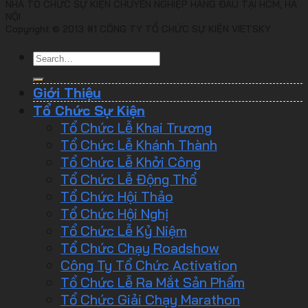
NHÀ TỔ CHỨC SỰ KIỆN CHUYÊN NGHIỆP HÀNG ĐẦU TẠI HCM, HÀ
NỘI
Copyright © 2013 #1 CÔNG TY TỔ CHỨC SỰ KIỆN VIETSKY
Giới Thiệu
Tổ Chức Sự Kiện
Tổ Chức Lễ Khai Trương
Tổ Chức Lễ Khánh Thành
Tổ Chức Lễ Khởi Công
Tổ Chức Lễ Động Thổ
Tổ Chức Hội Thảo
Tổ Chức Hội Nghị
Tổ Chức Lễ Kỷ Niệm
Tổ Chức Chạy Roadshow
Công Ty Tổ Chức Activation
Tổ Chức Lễ Ra Mắt Sản Phẩm
Tổ Chức Giải Chạy Marathon