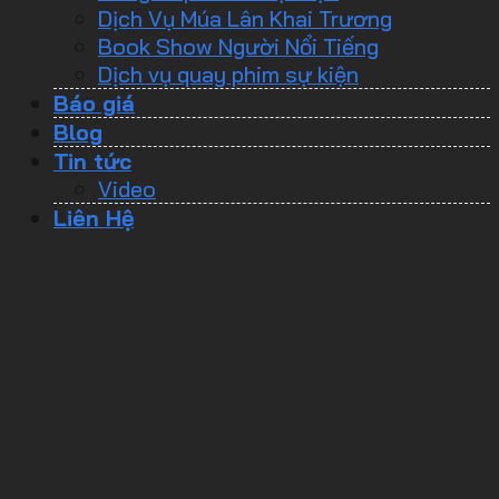
Dịch Vụ Múa Lân Khai Trương
Book Show Người Nổi Tiếng
Dịch vụ quay phim sự kiện
Báo giá
Blog
Tin tức
Video
Liên Hệ