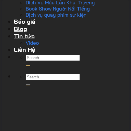
Dịch Vụ Múa Lân Khai Trương
Book Show Người Nổi Tiếng
Dịch vụ quay phim sự kiện
Báo giá
Blog
Tin tức
Video
Liên Hệ