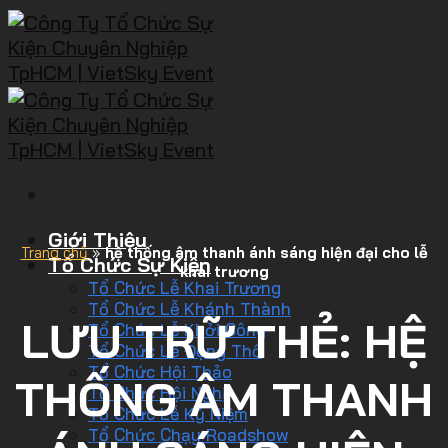
Giới Thiệu
Trang chủ
»
hệ thống âm thanh ánh sáng hiện đại cho lễ
Tổ Chức Sự Kiện
khai trương
Tổ Chức Lễ Khai Trương
Tổ Chức Lễ Khánh Thành
LƯU TRỮ THẺ:
HỆ
Tổ Chức Lễ Khởi Công
Tổ Chức Lễ Động Thổ
Tổ Chức Hội Thảo
THỐNG ÂM THANH
Tổ Chức Hội Nghị
Tổ Chức Lễ Kỷ Niệm
Tổ Chức Chạy Roadshow