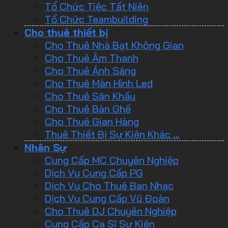
Tổ Chức Tiệc Tất Niên
Tổ Chức Teambuilding
Cho thuê thiết bị
Cho Thuê Nhà Bạt Không Gian
Cho Thuê Âm Thanh
Cho Thuê Ánh Sáng
Cho Thuê Màn Hình Led
Cho Thuê Sân Khấu
Cho Thuê Bàn Ghế
Cho Thuê Gian Hàng
Thuê Thiết Bị Sự Kiện Khác …
Nhân Sự
Cung Cấp MC Chuyên Nghiệp
Dịch Vụ Cung Cấp PG
Dịch Vụ Cho Thuê Ban Nhạc
Dịch Vụ Cung Cấp Vũ Đoàn
Cho Thuê DJ Chuyên Nghiệp
Cung Cấp Ca Sĩ Sự Kiện