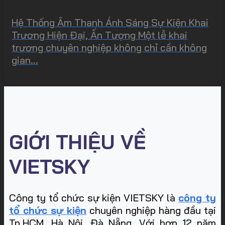
Hệ Thống Âm Thanh Ánh Sáng Sự Kiện Khai
Trương Hiện Đại, Ấn Tượng Một lễ khai
trương chuyên nghiệp không chỉ cần không
gian...
GIỚI THIỆU VỀ
VIETSKY
Công ty tổ chức sự kiện VIETSKY là
công ty
tổ chức sự kiện
chuyên nghiệp hàng đầu tại
Tp.HCM, Hà Nội, Đà Nẵng. Với hơn 12 năm