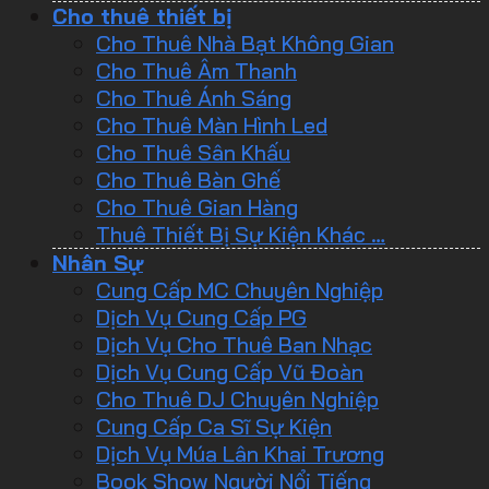
Cho thuê thiết bị
Cho Thuê Nhà Bạt Không Gian
Cho Thuê Âm Thanh
Cho Thuê Ánh Sáng
Cho Thuê Màn Hình Led
Cho Thuê Sân Khấu
Cho Thuê Bàn Ghế
Cho Thuê Gian Hàng
Thuê Thiết Bị Sự Kiện Khác …
Nhân Sự
Cung Cấp MC Chuyên Nghiệp
Dịch Vụ Cung Cấp PG
Dịch Vụ Cho Thuê Ban Nhạc
Dịch Vụ Cung Cấp Vũ Đoàn
Cho Thuê DJ Chuyên Nghiệp
Cung Cấp Ca Sĩ Sự Kiện
Dịch Vụ Múa Lân Khai Trương
Book Show Người Nổi Tiếng