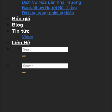
Dịch Vụ Múa Lân Khai Trương
Book Show Người Nổi Tiếng
Dịch vụ quay phim sự kiện
Báo giá
Blog
Tin tức
Video
Liên Hệ