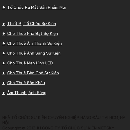
Tổ Chức Ra Mắt Sản Phẩm Mới
Thiết Bị Tổ Chức Sự Kiện
Cho Thuê Nhà Bạt Sự Kiện
Cho Thuê Âm Thanh Sự Kiện
Cho Thuê Ánh Sáng Sự Kiện
Cho Thuê Màn Hình LED
Cho Thuê Bàn Ghế Sự Kiện
Cho Thuê Sân Khấu
Âm Thanh, Ánh Sáng
NHÀ TỔ CHỨC SỰ KIỆN CHUYÊN NGHIỆP HÀNG ĐẦU TẠI HCM, HÀ
NỘI
Copyright © 2013 #1 CÔNG TY TỔ CHỨC SỰ KIỆN VIETSKY