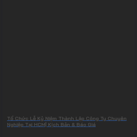
Tổ Chức Lễ Kỷ Niệm Thành Lập Công Ty Chuyên
Nghiệp Tại HCM| Kịch Bản & Báo Giá