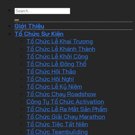
Giới Thiệu
Tổ Chức Sự Kiện
Tổ Chức Lễ Khai Trương
Tổ Chức Lễ Khánh Thành
Tổ Chức Lễ Khởi Công
Tổ Chức Lễ Động Thổ
Tổ Chức Hội Thảo
Tổ Chức Hội Nghị
Tổ Chức Lễ Kỷ Niệm
Tổ Chức Chạy Roadshow
Công Ty Tổ Chức Activation
Tổ Chức Lễ Ra Mắt Sản Phẩm
Tổ Chức Giải Chạy Marathon
Tổ Chức Tiệc Tất Niên
Tổ Chức Teambuilding