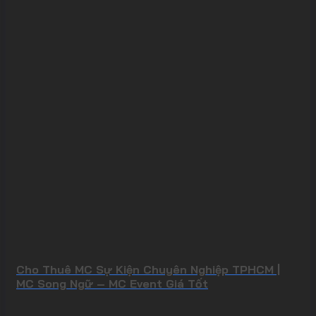
Cho Thuê MC Sự Kiện Chuyên Nghiệp TPHCM |
MC Song Ngữ – MC Event Giá Tốt