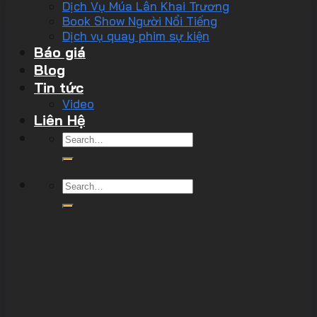
Dịch Vụ Múa Lân Khai Trương
Book Show Người Nổi Tiếng
Dịch vụ quay phim sự kiện
Báo giá
Blog
Tin tức
Video
Liên Hệ