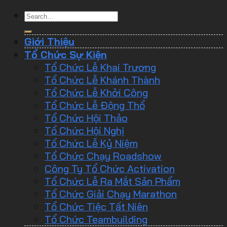
Giới Thiệu
Tổ Chức Sự Kiện
Tổ Chức Lễ Khai Trương
Tổ Chức Lễ Khánh Thành
Tổ Chức Lễ Khởi Công
Tổ Chức Lễ Động Thổ
Tổ Chức Hội Thảo
Tổ Chức Hội Nghị
Tổ Chức Lễ Kỷ Niệm
Tổ Chức Chạy Roadshow
Công Ty Tổ Chức Activation
Tổ Chức Lễ Ra Mắt Sản Phẩm
Tổ Chức Giải Chạy Marathon
Tổ Chức Tiệc Tất Niên
Tổ Chức Teambuilding