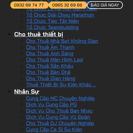
Công Ty Tổ Chức Activation
0932 68 74 77
0965 32 69 66
BÁO GIÁ NGAY
Tổ Chức Lễ Ra Mắt Sản Phẩm
Tổ Chức Giải Chạy Marathon
Tổ Chức Tiệc Tất Niên
Tổ Chức Teambuilding
Cho thuê thiết bị
Cho Thuê Nhà Bạt Không Gian
Cho Thuê Âm Thanh
Cho Thuê Ánh Sáng
Cho Thuê Màn Hình Led
Cho Thuê Sân Khấu
Cho Thuê Bàn Ghế
Cho Thuê Gian Hàng
Thuê Thiết Bị Sự Kiện Khác …
Nhân Sự
Cung Cấp MC Chuyên Nghiệp
Dịch Vụ Cung Cấp PG
Dịch Vụ Cho Thuê Ban Nhạc
Dịch Vụ Cung Cấp Vũ Đoàn
Cho Thuê DJ Chuyên Nghiệp
Cung Cấp Ca Sĩ Sự Kiện