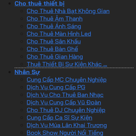
Cho thuê thiết bị
Cho Thuê Nhà Bạt Không Gian
Cho Thuê Âm Thanh
Cho Thuê Ánh Sáng
Cho Thuê Màn Hình Led
Cho Thuê Sân Khấu
Cho Thuê Bàn Ghế
Cho Thuê Gian Hàng
Thuê Thiết Bị Sự Kiện Khác …
Nhân Sự
Cung Cấp MC Chuyên Nghiệp
Dịch Vụ Cung Cấp PG
Dịch Vụ Cho Thuê Ban Nhạc
Dịch Vụ Cung Cấp Vũ Đoàn
Cho Thuê DJ Chuyên Nghiệp
Cung Cấp Ca Sĩ Sự Kiện
Dịch Vụ Múa Lân Khai Trương
Book Show Người Nổi Tiếng