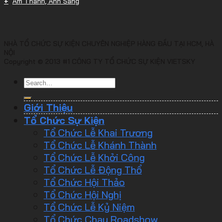
Âm Thanh, Ánh Sáng
NHÀ TỔ CHỨC SỰ KIỆN CHUYÊN NGHIỆP HÀNG ĐẦU TẠI HCM, HÀ
NỘI
Copyright © 2013 #1 CÔNG TY TỔ CHỨC SỰ KIỆN VIETSKY
Giới Thiệu
Tổ Chức Sự Kiện
Tổ Chức Lễ Khai Trương
Tổ Chức Lễ Khánh Thành
Tổ Chức Lễ Khởi Công
Tổ Chức Lễ Động Thổ
Tổ Chức Hội Thảo
Tổ Chức Hội Nghị
Tổ Chức Lễ Kỷ Niệm
Tổ Chức Chạy Roadshow