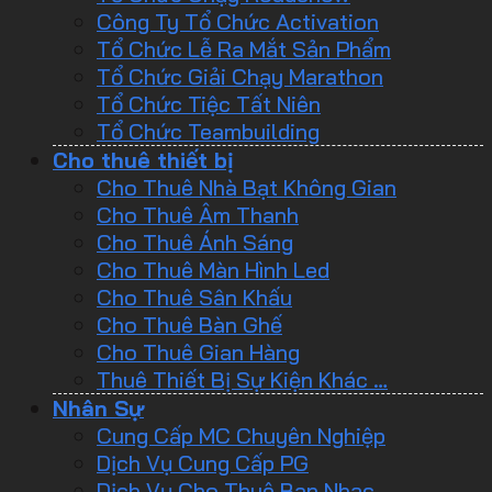
Công Ty Tổ Chức Activation
Tổ Chức Lễ Ra Mắt Sản Phẩm
Tổ Chức Giải Chạy Marathon
Tổ Chức Tiệc Tất Niên
Tổ Chức Teambuilding
Cho thuê thiết bị
Cho Thuê Nhà Bạt Không Gian
Cho Thuê Âm Thanh
Cho Thuê Ánh Sáng
Cho Thuê Màn Hình Led
Cho Thuê Sân Khấu
Cho Thuê Bàn Ghế
Cho Thuê Gian Hàng
Thuê Thiết Bị Sự Kiện Khác …
Nhân Sự
Cung Cấp MC Chuyên Nghiệp
Dịch Vụ Cung Cấp PG
Dịch Vụ Cho Thuê Ban Nhạc