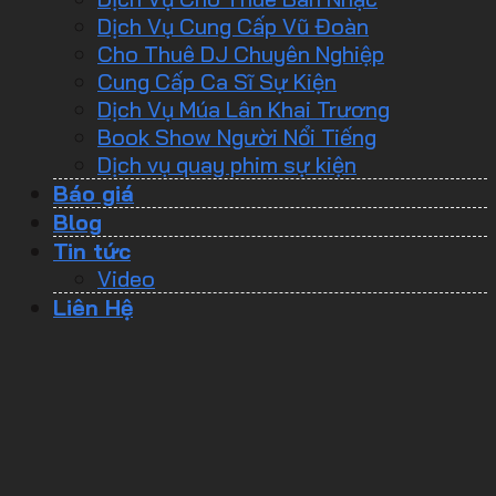
Dịch Vụ Cung Cấp Vũ Đoàn
Cho Thuê DJ Chuyên Nghiệp
Cung Cấp Ca Sĩ Sự Kiện
Dịch Vụ Múa Lân Khai Trương
Book Show Người Nổi Tiếng
Dịch vụ quay phim sự kiện
Báo giá
Blog
Tin tức
Video
Liên Hệ