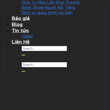
Dịch Vụ Múa Lân Khai Trương
Book Show Người Nổi Tiếng
Dịch vụ quay phim sự kiện
Báo giá
Blog
Tin tức
Video
Liên Hệ