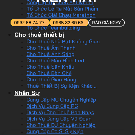
Công Ty Tổ Chức Activation
Tổ Chức Lễ Ra Mắt Sản Phẩm
Tổ Chức Giải Chạy Marathon
Tổ Chức Tiệc Tất Niên
0932 68 74 77
0965 32 69 66
BÁO GIÁ NGAY
Tổ Chức Teambuilding
Cho thuê thiết bị
Cho Thuê Nhà Bạt Không Gian
Cho Thuê Âm Thanh
Cho Thuê Ánh Sáng
Cho Thuê Màn Hình Led
Cho Thuê Sân Khấu
Cho Thuê Bàn Ghế
Cho Thuê Gian Hàng
Thuê Thiết Bị Sự Kiện Khác …
Nhân Sự
Cung Cấp MC Chuyên Nghiệp
Dịch Vụ Cung Cấp PG
Dịch Vụ Cho Thuê Ban Nhạc
Dịch Vụ Cung Cấp Vũ Đoàn
Cho Thuê DJ Chuyên Nghiệp
Cung Cấp Ca Sĩ Sự Kiện