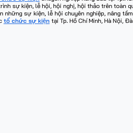
h sự kiện, lễ hội, hội nghị, hội thảo trên toàn 
ên những sự kiện, lễ hội chuyên nghiệp, nâng tầ
̣c
tổ chức sự kiện
tại Tp. Hồ Chí Minh, Hà Nội, Đ