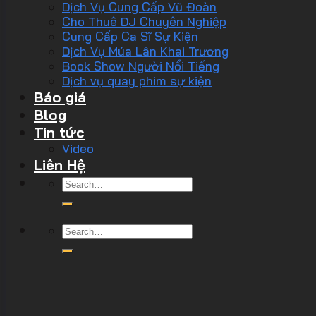
Dịch Vụ Cung Cấp Vũ Đoàn
Cho Thuê DJ Chuyên Nghiệp
Cung Cấp Ca Sĩ Sự Kiện
Dịch Vụ Múa Lân Khai Trương
Book Show Người Nổi Tiếng
Dịch vụ quay phim sự kiện
Báo giá
Blog
Tin tức
Video
Liên Hệ