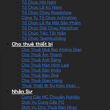
Tổ Chức Hội Nghị
Tổ Chức Lễ Kỷ Niệm
Tổ Chức Chạy Roadshow
Công Ty Tổ Chức Activation
Tổ Chức Lễ Ra Mắt Sản Phẩm
Tổ Chức Giải Chạy Marathon
Tổ Chức Tiệc Tất Niên
Tổ Chức Teambuilding
Cho thuê thiết bị
Cho Thuê Nhà Bạt Không Gian
Cho Thuê Âm Thanh
Cho Thuê Ánh Sáng
Cho Thuê Màn Hình Led
Cho Thuê Sân Khấu
Cho Thuê Bàn Ghế
Cho Thuê Gian Hàng
Thuê Thiết Bị Sự Kiện Khác …
Nhân Sự
Cung Cấp MC Chuyên Nghiệp
Dịch Vụ Cung Cấp PG
Dịch Vụ Cho Thuê Ban Nhạc