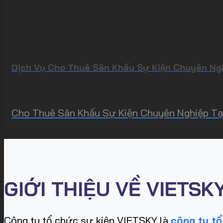
Dịch Vụ Cho Thuê Sân Khấu Sự Kiện Chuyên Ngh
Cho Thuê Sân Khấu Sự Kiện Chuyên Nghiệp Tại 
GIỚI THIỆU VỀ VIETSK
Công ty tổ chức sự kiện VIETSKY là
công ty tổ