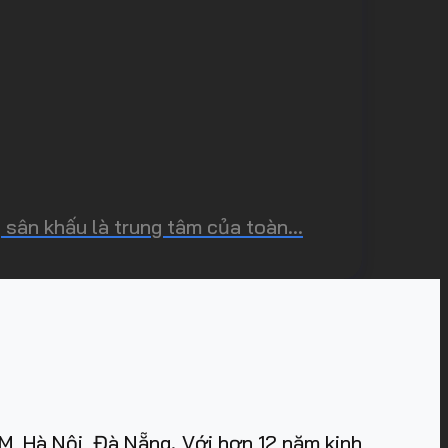
ân khấu là trung tâm của toàn...
, Hà Nội, Đà Nẵng. Với hơn 12 năm kinh