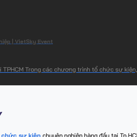
iệp | VietSky Event
TPHCM Trong các chương trình tổ chức sự kiện, s
Y
 chức sự kiện
chuyên nghiệp hàng đầu tại Tp.HCM