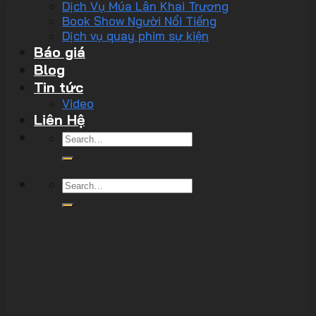
Dịch Vụ Múa Lân Khai Trương
Book Show Người Nổi Tiếng
Dịch vụ quay phim sự kiện
Báo giá
Blog
Tin tức
Video
Liên Hệ