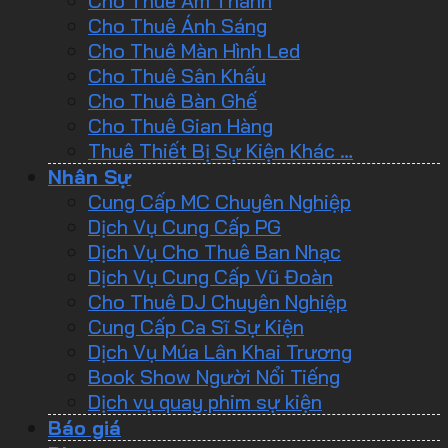
Cho Thuê Âm Thanh
Cho Thuê Ánh Sáng
Cho Thuê Màn Hình Led
Cho Thuê Sân Khấu
Cho Thuê Bàn Ghế
Cho Thuê Gian Hàng
Thuê Thiết Bị Sự Kiện Khác …
Nhân Sự
Cung Cấp MC Chuyên Nghiệp
Dịch Vụ Cung Cấp PG
Dịch Vụ Cho Thuê Ban Nhạc
Dịch Vụ Cung Cấp Vũ Đoàn
Cho Thuê DJ Chuyên Nghiệp
Cung Cấp Ca Sĩ Sự Kiện
Dịch Vụ Múa Lân Khai Trương
Book Show Người Nổi Tiếng
Dịch vụ quay phim sự kiện
Báo giá