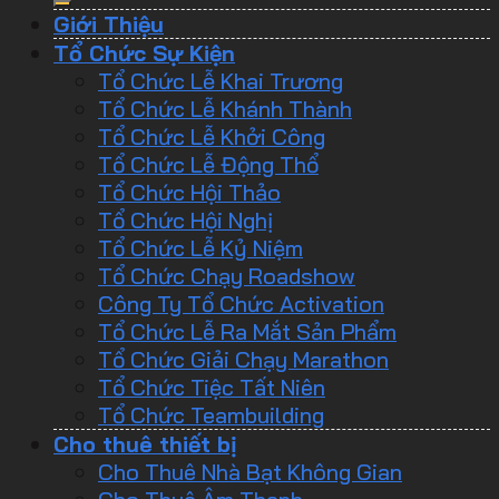
Giới Thiệu
Tổ Chức Sự Kiện
Tổ Chức Lễ Khai Trương
Tổ Chức Lễ Khánh Thành
Tổ Chức Lễ Khởi Công
Tổ Chức Lễ Động Thổ
Tổ Chức Hội Thảo
Tổ Chức Hội Nghị
Tổ Chức Lễ Kỷ Niệm
Tổ Chức Chạy Roadshow
Công Ty Tổ Chức Activation
Tổ Chức Lễ Ra Mắt Sản Phẩm
Tổ Chức Giải Chạy Marathon
Tổ Chức Tiệc Tất Niên
Tổ Chức Teambuilding
Cho thuê thiết bị
Cho Thuê Nhà Bạt Không Gian