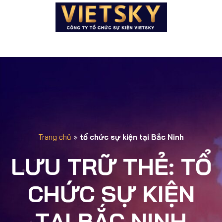
Trang chủ
»
tổ chức sự kiện tại Bắc Ninh
LƯU TRỮ THẺ:
TỔ
CHỨC SỰ KIỆN
TẠI BẮC NINH