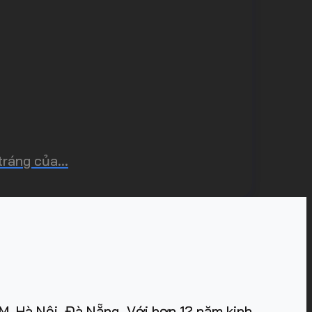
ráng của...
, Hà Nội, Đà Nẵng. Với hơn 12 năm kinh