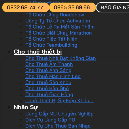
Tổ Chức Hội Nghị
0932 68 74 77
0965 32 69 66
BÁO GIÁ N
Tổ Chức Lễ Kỷ Niệm
Tổ Chức Chạy Roadshow
Công Ty Tổ Chức Activation
Tổ Chức Lễ Ra Mắt Sản Phẩm
Tổ Chức Giải Chạy Marathon
Tổ Chức Tiệc Tất Niên
Tổ Chức Teambuilding
Cho thuê thiết bị
Cho Thuê Nhà Bạt Không Gian
Cho Thuê Âm Thanh
Cho Thuê Ánh Sáng
Cho Thuê Màn Hình Led
Cho Thuê Sân Khấu
Cho Thuê Bàn Ghế
Cho Thuê Gian Hàng
Thuê Thiết Bị Sự Kiện Khác …
Nhân Sự
Cung Cấp MC Chuyên Nghiệp
Dịch Vụ Cung Cấp PG
Dịch Vụ Cho Thuê Ban Nhạc