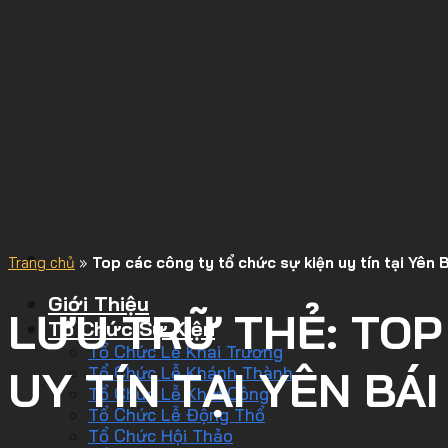
Trang chủ
»
Top các công ty tổ chức sự kiện uy tín tại Yên 
Giới Thiệu
LƯU TRỮ THẺ:
TOP
Tổ Chức Sự Kiện
Tổ Chức Lễ Khai Trương
UY TÍN TẠI YÊN BÁI
Tổ Chức Lễ Khánh Thành
Tổ Chức Lễ Khởi Công
Tổ Chức Lễ Động Thổ
Tổ Chức Hội Thảo