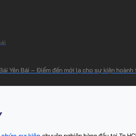
Bái
 Bái Yên Bái – Điểm đến mới lạ cho sự kiện hoành t
Y
 chức sự kiện
chuyên nghiệp hàng đầu tại Tp.HCM