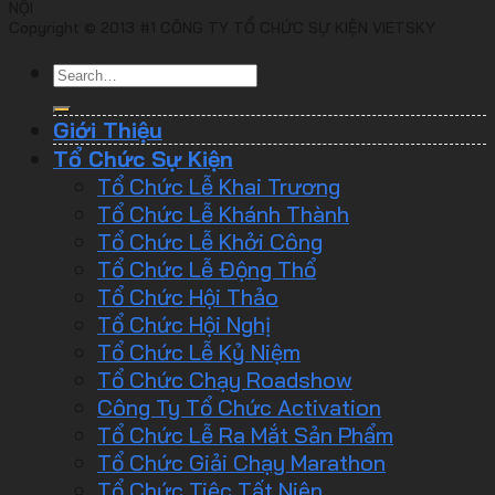
NỘI
Copyright © 2013 #1 CÔNG TY TỔ CHỨC SỰ KIỆN VIETSKY
Giới Thiệu
Tổ Chức Sự Kiện
Tổ Chức Lễ Khai Trương
Tổ Chức Lễ Khánh Thành
Tổ Chức Lễ Khởi Công
Tổ Chức Lễ Động Thổ
Tổ Chức Hội Thảo
Tổ Chức Hội Nghị
Tổ Chức Lễ Kỷ Niệm
Tổ Chức Chạy Roadshow
Công Ty Tổ Chức Activation
Tổ Chức Lễ Ra Mắt Sản Phẩm
Tổ Chức Giải Chạy Marathon
Tổ Chức Tiệc Tất Niên