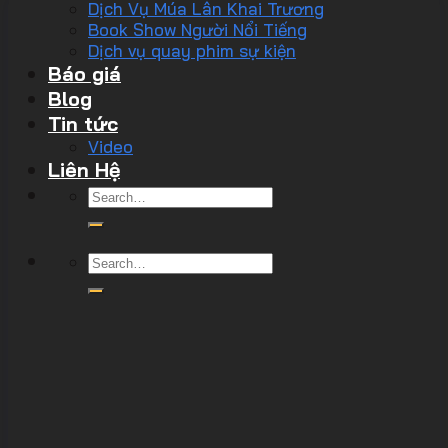
Dịch Vụ Múa Lân Khai Trương
Book Show Người Nổi Tiếng
Dịch vụ quay phim sự kiện
Báo giá
Blog
Tin tức
Video
Liên Hệ