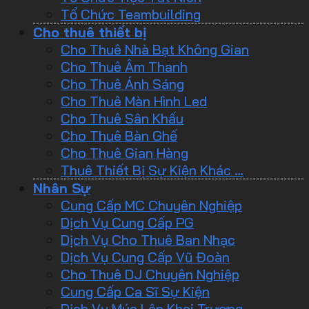
Tổ Chức Teambuilding
Cho thuê thiết bị
Cho Thuê Nhà Bạt Không Gian
Cho Thuê Âm Thanh
Cho Thuê Ánh Sáng
Cho Thuê Màn Hình Led
Cho Thuê Sân Khấu
Cho Thuê Bàn Ghế
Cho Thuê Gian Hàng
Thuê Thiết Bị Sự Kiện Khác …
Nhân Sự
Cung Cấp MC Chuyên Nghiệp
Dịch Vụ Cung Cấp PG
Dịch Vụ Cho Thuê Ban Nhạc
Dịch Vụ Cung Cấp Vũ Đoàn
Cho Thuê DJ Chuyên Nghiệp
Cung Cấp Ca Sĩ Sự Kiện
Dịch Vụ Múa Lân Khai Trương