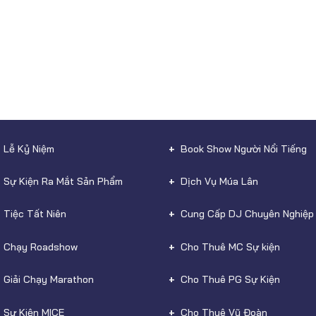
 Lễ Kỷ Niệm
Book Show Người Nổi Tiếng
 Sự Kiện Ra Mắt Sản Phẩm
Dịch Vụ Múa Lân
 Tiệc Tất Niên
Cung Cấp DJ Chuyên Nghiệp
 Chạy Roadshow
Cho Thuê MC Sự kiện
 Giải Chạy Marathon
Cho Thuê PG Sự Kiện
 Sự Kiện MICE
Cho Thuê Vũ Đoàn