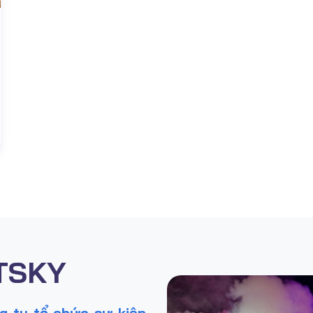
ETSKY
g ty tổ chức sự kiện