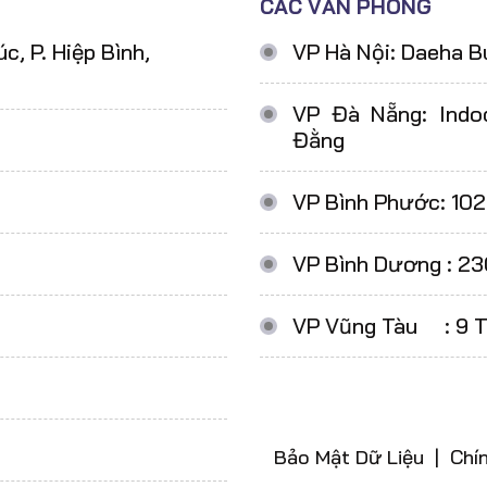
CÁC VĂN PHÒNG
, P. Hiệp Bình,
VP Hà Nội: Daeha B
VP Đà Nẵng: Indoc
Đằng
VP Bình Phước: 102
VP Bình Dương : 23
VP Vũng Tàu : 9 Th
Bảo Mật Dữ Liệu | Chí