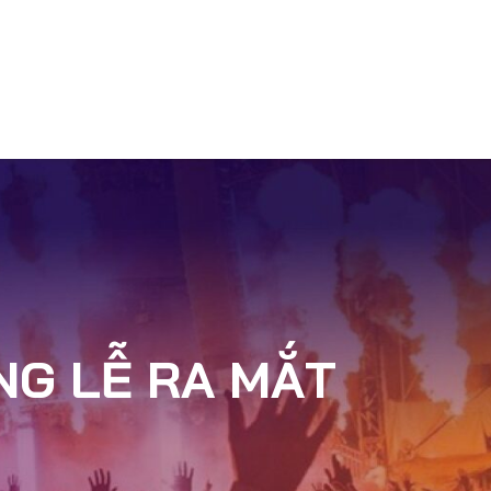
Ự
BÁO GIÁ
BLOG
TIN TỨC
LIÊN HỆ
NG LỄ RA MẮT