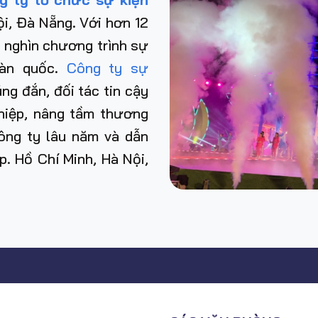
i, Đà Nẵng. Với hơn 12
 nghìn chương trình sự
toàn quốc.
Công ty sự
g đắn, đối tác tin cậy
ghiệp, nâng tầm thương
ông ty lâu năm và dẫn
 Tp. Hồ Chí Minh, Hà Nội,