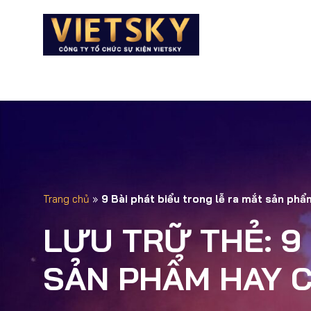
GIỚI THI
Trang chủ
»
9 Bài phát biểu trong lễ ra mắt sản ph
LƯU TRỮ THẺ:
9
SẢN PHẨM HAY 