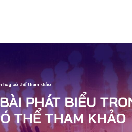
ỆU
TỔ CHỨC SỰ KIỆN
CHO THUÊ THIẾT BỊ
NHÂN S
ẩm hay có thể tham khảo
 BÀI PHÁT BIỂU TRO
CÓ THỂ THAM KHẢO