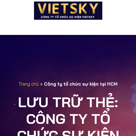
Trang chủ
»
Công ty tổ chức sự kiện tại HCM
LƯU TRỮ THẺ:
CÔNG TY TỔ
CHỨC SỰ KIỆN