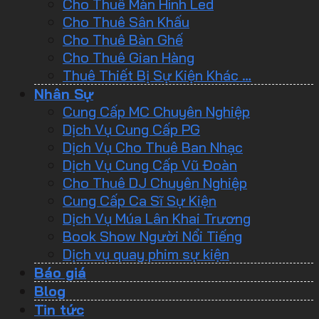
Cho Thuê Màn Hình Led
Cho Thuê Sân Khấu
Cho Thuê Bàn Ghế
Cho Thuê Gian Hàng
Thuê Thiết Bị Sự Kiện Khác …
Nhân Sự
Cung Cấp MC Chuyên Nghiệp
Dịch Vụ Cung Cấp PG
Dịch Vụ Cho Thuê Ban Nhạc
Dịch Vụ Cung Cấp Vũ Đoàn
Cho Thuê DJ Chuyên Nghiệp
Cung Cấp Ca Sĩ Sự Kiện
Dịch Vụ Múa Lân Khai Trương
Book Show Người Nổi Tiếng
Dịch vụ quay phim sự kiện
Báo giá
Blog
Tin tức