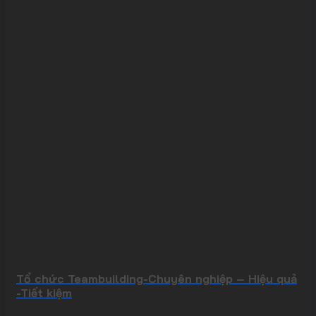
Tổ chức Teambuilding-Chuyên nghiệp – Hiệu quả
-Tiết kiệm