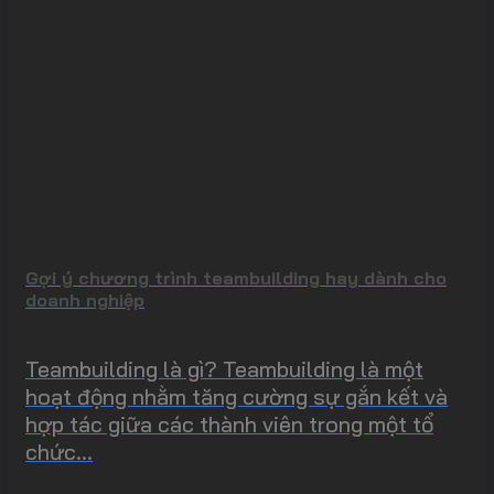
Gợi ý chương trình teambuilding hay dành cho
doanh nghiệp
Teambuilding là gì? Teambuilding là một
hoạt động nhằm tăng cường sự gắn kết và
hợp tác giữa các thành viên trong một tổ
chức...