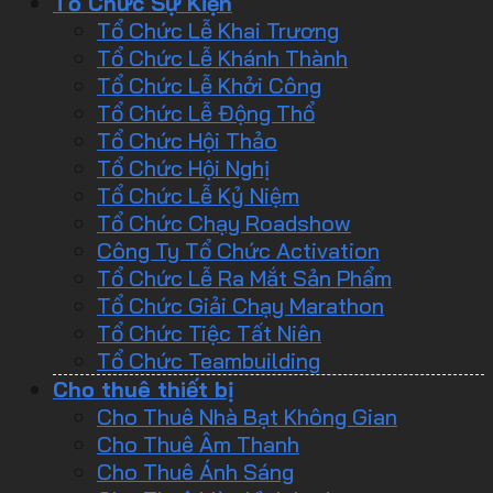
Tổ Chức Sự Kiện
Tổ Chức Lễ Khai Trương
Tổ Chức Lễ Khánh Thành
Tổ Chức Lễ Khởi Công
Tổ Chức Lễ Động Thổ
Tổ Chức Hội Thảo
Tổ Chức Hội Nghị
Tổ Chức Lễ Kỷ Niệm
Tổ Chức Chạy Roadshow
Công Ty Tổ Chức Activation
Tổ Chức Lễ Ra Mắt Sản Phẩm
Tổ Chức Giải Chạy Marathon
Tổ Chức Tiệc Tất Niên
Tổ Chức Teambuilding
Cho thuê thiết bị
Cho Thuê Nhà Bạt Không Gian
Cho Thuê Âm Thanh
Cho Thuê Ánh Sáng