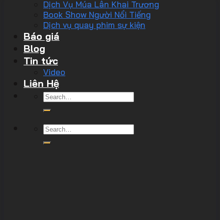
Dịch Vụ Múa Lân Khai Trương
Book Show Người Nổi Tiếng
Dịch vụ quay phim sự kiện
Báo giá
Blog
Tin tức
Video
Liên Hệ