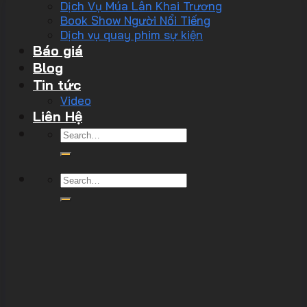
Dịch Vụ Múa Lân Khai Trương
Book Show Người Nổi Tiếng
Dịch vụ quay phim sự kiện
Báo giá
Blog
Tin tức
Video
Liên Hệ