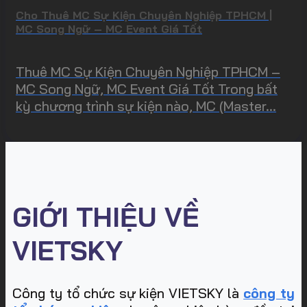
Cho Thuê MC Sự Kiện Chuyên Nghiệp TPHCM |
MC Song Ngữ – MC Event Giá Tốt
Thuê MC Sự Kiện Chuyên Nghiệp TPHCM –
MC Song Ngữ, MC Event Giá Tốt Trong bất
kỳ chương trình sự kiện nào, MC (Master...
GIỚI THIỆU VỀ
VIETSKY
Công ty tổ chức sự kiện VIETSKY là
công ty