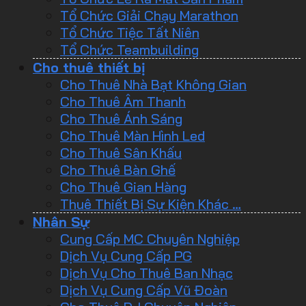
Tổ Chức Giải Chạy Marathon
Tổ Chức Tiệc Tất Niên
Tổ Chức Teambuilding
Cho thuê thiết bị
Cho Thuê Nhà Bạt Không Gian
Cho Thuê Âm Thanh
Cho Thuê Ánh Sáng
Cho Thuê Màn Hình Led
Cho Thuê Sân Khấu
Cho Thuê Bàn Ghế
Cho Thuê Gian Hàng
Thuê Thiết Bị Sự Kiện Khác …
Nhân Sự
Cung Cấp MC Chuyên Nghiệp
Dịch Vụ Cung Cấp PG
Dịch Vụ Cho Thuê Ban Nhạc
Dịch Vụ Cung Cấp Vũ Đoàn