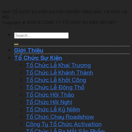
NHÀ TỔ CHỨC SỰ KIỆN CHUYÊN NGHIỆP HÀNG ĐẦU TẠI HCM, HÀ
NỘI
Copyright © 2013 #1 CÔNG TY TỔ CHỨC SỰ KIỆN VIETSKY
Giới Thiệu
Tổ Chức Sự Kiện
Tổ Chức Lễ Khai Trương
Tổ Chức Lễ Khánh Thành
Tổ Chức Lễ Khởi Công
Tổ Chức Lễ Động Thổ
Tổ Chức Hội Thảo
Tổ Chức Hội Nghị
Tổ Chức Lễ Kỷ Niệm
Tổ Chức Chạy Roadshow
Công Ty Tổ Chức Activation
Tổ Chức Lễ Ra Mắt Sản Phẩm