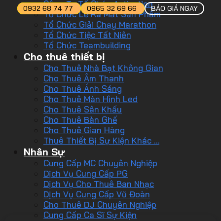
Công Ty Tổ Chức Activation
0932 68 74 77
0965 32 69 66
BÁO GIÁ NGAY
Tổ Chức Lễ Ra Mắt Sản Phẩm
Tổ Chức Giải Chạy Marathon
Tổ Chức Tiệc Tất Niên
Tổ Chức Teambuilding
Cho thuê thiết bị
Cho Thuê Nhà Bạt Không Gian
Cho Thuê Âm Thanh
Cho Thuê Ánh Sáng
Cho Thuê Màn Hình Led
Cho Thuê Sân Khấu
Cho Thuê Bàn Ghế
Cho Thuê Gian Hàng
Thuê Thiết Bị Sự Kiện Khác …
Nhân Sự
Cung Cấp MC Chuyên Nghiệp
Dịch Vụ Cung Cấp PG
Dịch Vụ Cho Thuê Ban Nhạc
Dịch Vụ Cung Cấp Vũ Đoàn
Cho Thuê DJ Chuyên Nghiệp
Cung Cấp Ca Sĩ Sự Kiện