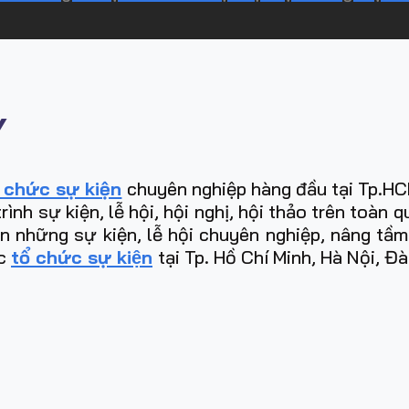
Y
 chức sự kiện
chuyên nghiệp hàng đầu tại Tp.HCM
h sự kiện, lễ hội, hội nghị, hội thảo trên toàn 
ên những sự kiện, lễ hội chuyên nghiệp, nâng tầ
̣c
tổ chức sự kiện
tại Tp. Hồ Chí Minh, Hà Nội, Đ