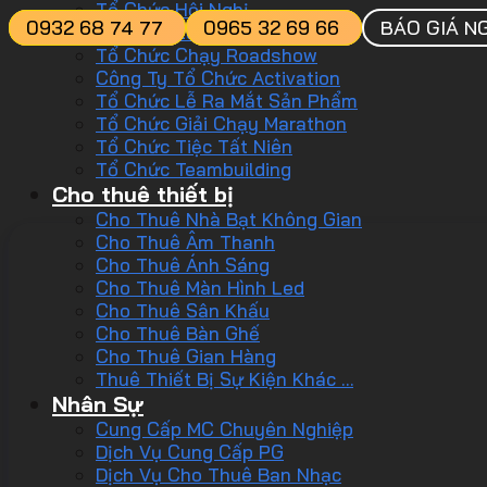
Tổ Chức Hội Nghị
0932 68 74 77
0965 32 69 66
BÁO GIÁ N
Tổ Chức Lễ Kỷ Niệm
Tổ Chức Chạy Roadshow
Công Ty Tổ Chức Activation
Tổ Chức Lễ Ra Mắt Sản Phẩm
Tổ Chức Giải Chạy Marathon
Tổ Chức Tiệc Tất Niên
Tổ Chức Teambuilding
Cho thuê thiết bị
Cho Thuê Nhà Bạt Không Gian
Cho Thuê Âm Thanh
Cho Thuê Ánh Sáng
Cho Thuê Màn Hình Led
Cho Thuê Sân Khấu
Cho Thuê Bàn Ghế
Cho Thuê Gian Hàng
Thuê Thiết Bị Sự Kiện Khác …
Nhân Sự
Cung Cấp MC Chuyên Nghiệp
Dịch Vụ Cung Cấp PG
Dịch Vụ Cho Thuê Ban Nhạc