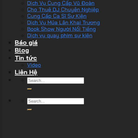
Dịch Vụ Cung Cấp Vũ Đoàn
Cho Thuê DJ Chuyên Nghiệp
Cung Cấp Ca Sĩ Sự Kiện
Dịch Vụ Múa Lân Khai Trương
Book Show Người Nổi Tiếng
Dịch vụ quay phim sự kiện
Báo giá
Blog
Tin tức
Video
Liên Hệ