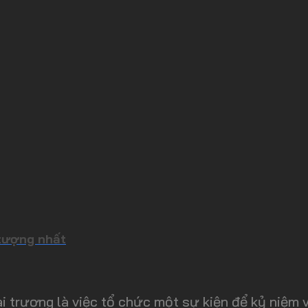
 tượng nhất
i trương là việc tổ chức một sự kiện để kỷ niệm và