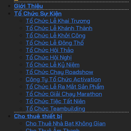
Giới Thiệu
Tổ Chức Sự Kiện
Tổ Chức Lễ Khai Trương
Tổ Chức Lễ Khánh Thành
Tổ Chức Lễ Khởi Công
Tổ Chức Lễ Động Thổ
Tổ Chức Hội Thảo
Tổ Chức Hội Nghị
Tổ Chức Lễ Kỷ Niệm
Tổ Chức Chạy Roadshow
Công Ty Tổ Chức Activation
Tổ Chức Lễ Ra Mắt Sản Phẩm
Tổ Chức Giải Chạy Marathon
Tổ Chức Tiệc Tất Niên
Tổ Chức Teambuilding
Cho thuê thiết bị
Cho Thuê Nhà Bạt Không Gian
Cho Thuê Âm Thanh