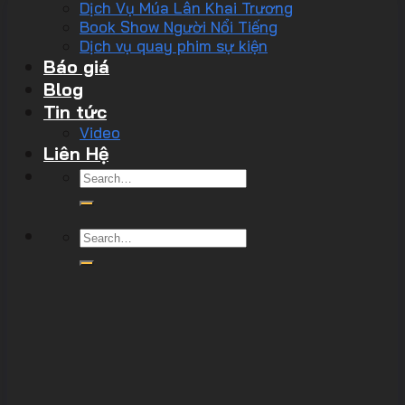
Dịch Vụ Múa Lân Khai Trương
Book Show Người Nổi Tiếng
Dịch vụ quay phim sự kiện
Báo giá
Blog
Tin tức
Video
Liên Hệ