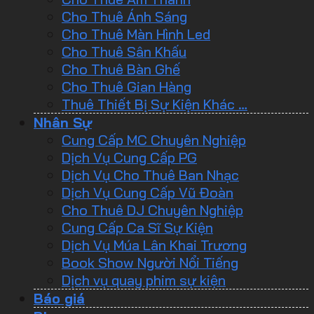
Cho Thuê Ánh Sáng
Cho Thuê Màn Hình Led
Cho Thuê Sân Khấu
Cho Thuê Bàn Ghế
Cho Thuê Gian Hàng
Thuê Thiết Bị Sự Kiện Khác …
Nhân Sự
Cung Cấp MC Chuyên Nghiệp
Dịch Vụ Cung Cấp PG
Dịch Vụ Cho Thuê Ban Nhạc
Dịch Vụ Cung Cấp Vũ Đoàn
Cho Thuê DJ Chuyên Nghiệp
Cung Cấp Ca Sĩ Sự Kiện
Dịch Vụ Múa Lân Khai Trương
Book Show Người Nổi Tiếng
Dịch vụ quay phim sự kiện
Báo giá