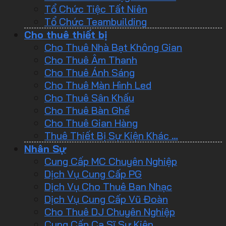
Tổ Chức Tiệc Tất Niên
Tổ Chức Teambuilding
Cho thuê thiết bị
Cho Thuê Nhà Bạt Không Gian
Cho Thuê Âm Thanh
Cho Thuê Ánh Sáng
Cho Thuê Màn Hình Led
Cho Thuê Sân Khấu
Cho Thuê Bàn Ghế
Cho Thuê Gian Hàng
Thuê Thiết Bị Sự Kiện Khác …
Nhân Sự
Cung Cấp MC Chuyên Nghiệp
Dịch Vụ Cung Cấp PG
Dịch Vụ Cho Thuê Ban Nhạc
Dịch Vụ Cung Cấp Vũ Đoàn
Cho Thuê DJ Chuyên Nghiệp
Cung Cấp Ca Sĩ Sự Kiện