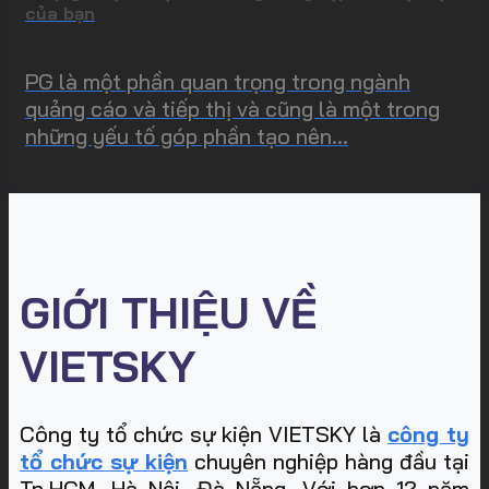
của bạn
PG là một phần quan trọng trong ngành
quảng cáo và tiếp thị và cũng là một trong
những yếu tố góp phần tạo nên...
GIỚI THIỆU VỀ
VIETSKY
Công ty tổ chức sự kiện VIETSKY là
công ty
tổ chức sự kiện
chuyên nghiệp hàng đầu tại
Tp.HCM, Hà Nội, Đà Nẵng. Với hơn 12 năm