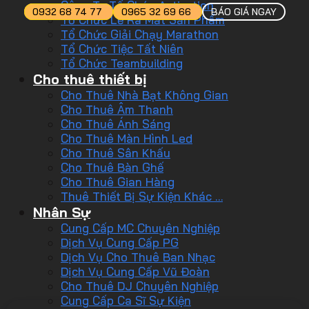
Công Ty Tổ Chức Activation
0932 68 74 77
0965 32 69 66
BÁO GIÁ NGAY
Tổ Chức Lễ Ra Mắt Sản Phẩm
Tổ Chức Giải Chạy Marathon
Tổ Chức Tiệc Tất Niên
Tổ Chức Teambuilding
Cho thuê thiết bị
Cho Thuê Nhà Bạt Không Gian
Cho Thuê Âm Thanh
Cho Thuê Ánh Sáng
Cho Thuê Màn Hình Led
Cho Thuê Sân Khấu
Cho Thuê Bàn Ghế
Cho Thuê Gian Hàng
Thuê Thiết Bị Sự Kiện Khác …
Nhân Sự
Cung Cấp MC Chuyên Nghiệp
Dịch Vụ Cung Cấp PG
Dịch Vụ Cho Thuê Ban Nhạc
Dịch Vụ Cung Cấp Vũ Đoàn
Cho Thuê DJ Chuyên Nghiệp
Cung Cấp Ca Sĩ Sự Kiện