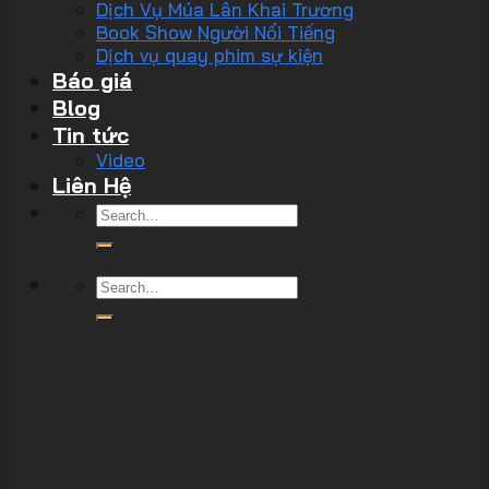
Dịch Vụ Múa Lân Khai Trương
Book Show Người Nổi Tiếng
Dịch vụ quay phim sự kiện
Báo giá
Blog
Tin tức
Video
Liên Hệ