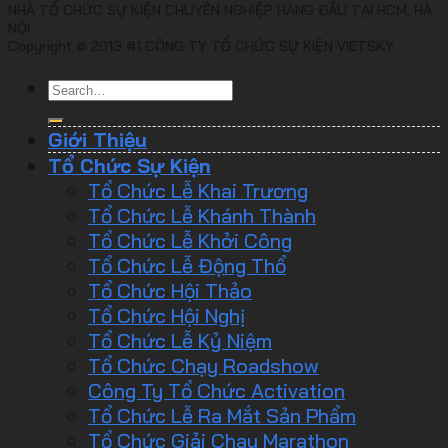
NHÀ TỔ CHỨC SỰ KIỆN CHUYÊN NGHIỆP HÀNG ĐẦU TẠI HCM, HÀ
NỘI
Copyright © 2013 #1 CÔNG TY TỔ CHỨC SỰ KIỆN VIETSKY
Giới Thiệu
Tổ Chức Sự Kiện
Tổ Chức Lễ Khai Trương
Tổ Chức Lễ Khánh Thành
Tổ Chức Lễ Khởi Công
Tổ Chức Lễ Động Thổ
Tổ Chức Hội Thảo
Tổ Chức Hội Nghị
Tổ Chức Lễ Kỷ Niệm
Tổ Chức Chạy Roadshow
Công Ty Tổ Chức Activation
Tổ Chức Lễ Ra Mắt Sản Phẩm
Tổ Chức Giải Chạy Marathon