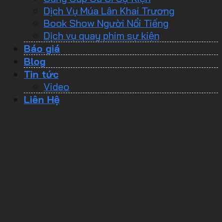
Dịch Vụ Múa Lân Khai Trương
Book Show Người Nổi Tiếng
Dịch vụ quay phim sự kiện
Báo giá
Blog
Tin tức
Video
Liên Hệ