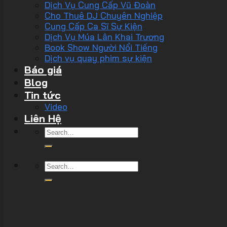
Dịch Vụ Cung Cấp Vũ Đoàn
Cho Thuê DJ Chuyên Nghiệp
Cung Cấp Ca Sĩ Sự Kiện
Dịch Vụ Múa Lân Khai Trương
Book Show Người Nổi Tiếng
Dịch vụ quay phim sự kiện
Báo giá
Blog
Tin tức
Video
Liên Hệ