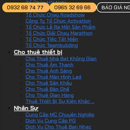
Tổ Chức Hội Nghị
0932 68 74 77
0965 32 69 66
BÁO GIÁ N
Tổ Chức Lễ Kỷ Niệm
Tổ Chức Chạy Roadshow
Công Ty Tổ Chức Activation
Tổ Chức Lễ Ra Mắt Sản Phẩm
Tổ Chức Giải Chạy Marathon
Tổ Chức Tiệc Tất Niên
Tổ Chức Teambuilding
Cho thuê thiết bị
Cho Thuê Nhà Bạt Không Gian
Cho Thuê Âm Thanh
Cho Thuê Ánh Sáng
Cho Thuê Màn Hình Led
Cho Thuê Sân Khấu
Cho Thuê Bàn Ghế
Cho Thuê Gian Hàng
Thuê Thiết Bị Sự Kiện Khác …
Nhân Sự
Cung Cấp MC Chuyên Nghiệp
Dịch Vụ Cung Cấp PG
Dịch Vụ Cho Thuê Ban Nhạc