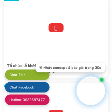
Tổ chức lễ khởi công dự án Nâng cao tĩnh không
cầu đường bộ tại Bến Tre
Chat Zalo
Chat Facebook
Hotline: 0932687477