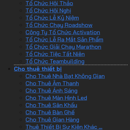
Tổ Chức Hội Thảo
Tổ Chức Hội Nghị
Tổ Chức Lễ Kỷ Niệm
Tổ Chức Chạy Roadshow
Công Ty Tổ Chức Activation
Tổ Chức Lễ Ra Mắt Sản Phẩm
Tổ Chức Giải Chạy Marathon
Tổ Chức Tiệc Tất Niên
Tổ Chức Teambuilding
Cho thuê thiết bị
Cho Thuê Nhà Bạt Không Gian
Cho Thuê Âm Thanh
Cho Thuê Ánh Sáng
Cho Thuê Màn Hình Led
Cho Thuê Sân Khấu
Cho Thuê Bàn Ghế
Cho Thuê Gian Hàng
Thuê Thiết Bị Sự Kiện Khác …