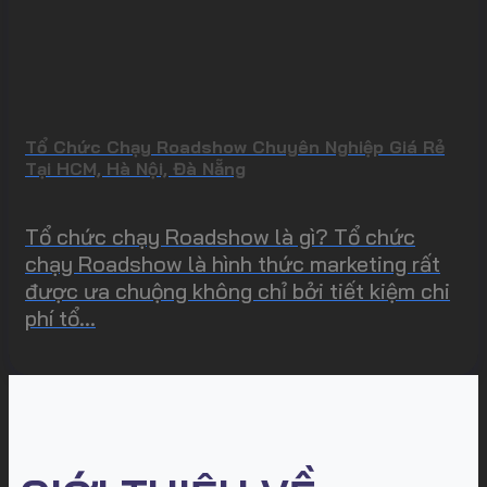
Tổ Chức Chạy Roadshow Chuyên Nghiệp Giá Rẻ
Tại HCM, Hà Nội, Đà Nẵng
Tổ chức chạy Roadshow là gì? Tổ chức
chạy Roadshow là hình thức marketing rất
được ưa chuộng không chỉ bởi tiết kiệm chi
phí tổ...