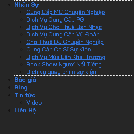
Nhân Sự
Cung Cấp MC Chuyên Nghiệp
Dịch Vụ Cung Cấp PG
Dịch Vụ Cho Thuê Ban Nhạc
Dịch Vụ Cung Cấp Vũ Đoàn
Cho Thuê DJ Chuyên Nghiệp
Cung Cấp Ca Sĩ Sự Kiện
Dịch Vụ Múa Lân Khai Trương
Book Show Người Nổi Tiếng
Dịch vụ quay phim sự kiện
Báo giá
Blog
Tin tức
Video
Liên Hệ