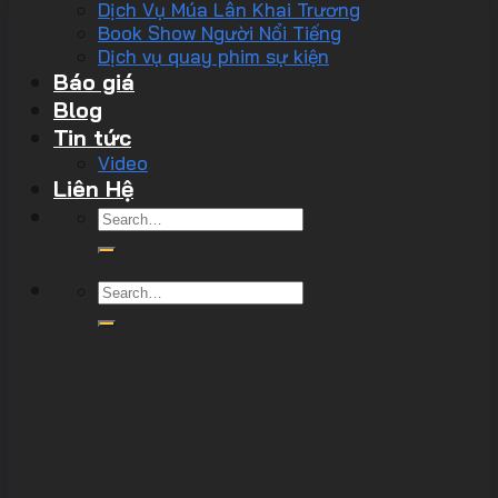
Dịch Vụ Múa Lân Khai Trương
Book Show Người Nổi Tiếng
Dịch vụ quay phim sự kiện
Báo giá
Blog
Tin tức
Video
Liên Hệ