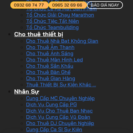
Công Ty Tổ Chức Activation
0932 68 74 77
0965 32 69 66
BÁO GIÁ NGAY
Tổ Chức Lễ Ra Mắt Sản Phẩm
Tổ Chức Giải Chạy Marathon
Tổ Chức Tiệc Tất Niên
Tổ Chức Teambuilding
Cho thuê thiết bị
Cho Thuê Nhà Bạt Không Gian
Cho Thuê Âm Thanh
Cho Thuê Ánh Sáng
Cho Thuê Màn Hình Led
Cho Thuê Sân Khấu
Cho Thuê Bàn Ghế
Cho Thuê Gian Hàng
Thuê Thiết Bị Sự Kiện Khác …
Nhân Sự
Cung Cấp MC Chuyên Nghiệp
Dịch Vụ Cung Cấp PG
Dịch Vụ Cho Thuê Ban Nhạc
Dịch Vụ Cung Cấp Vũ Đoàn
Cho Thuê DJ Chuyên Nghiệp
Cung Cấp Ca Sĩ Sự Kiện