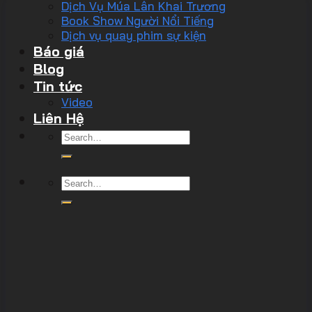
Dịch Vụ Múa Lân Khai Trương
Book Show Người Nổi Tiếng
Dịch vụ quay phim sự kiện
Báo giá
Blog
Tin tức
Video
Liên Hệ