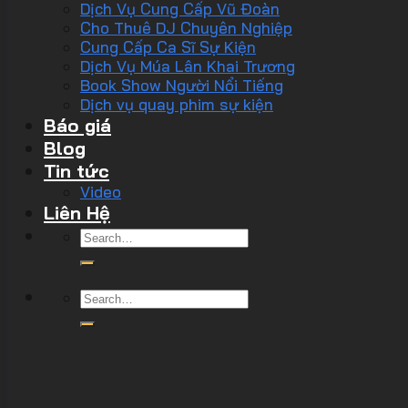
Dịch Vụ Cung Cấp Vũ Đoàn
Cho Thuê DJ Chuyên Nghiệp
Cung Cấp Ca Sĩ Sự Kiện
Dịch Vụ Múa Lân Khai Trương
Book Show Người Nổi Tiếng
Dịch vụ quay phim sự kiện
Báo giá
Blog
Tin tức
Video
Liên Hệ