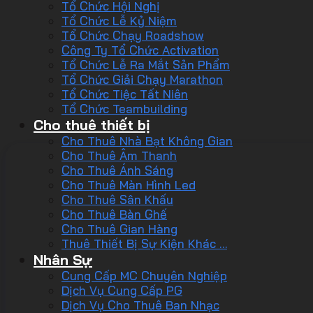
Tổ Chức Hội Nghị
Tổ Chức Lễ Kỷ Niệm
Tổ Chức Chạy Roadshow
Công Ty Tổ Chức Activation
Tổ Chức Lễ Ra Mắt Sản Phẩm
Tổ Chức Giải Chạy Marathon
Tổ Chức Tiệc Tất Niên
Tổ Chức Teambuilding
Cho thuê thiết bị
Cho Thuê Nhà Bạt Không Gian
Cho Thuê Âm Thanh
Cho Thuê Ánh Sáng
Cho Thuê Màn Hình Led
Cho Thuê Sân Khấu
Cho Thuê Bàn Ghế
Cho Thuê Gian Hàng
Thuê Thiết Bị Sự Kiện Khác …
Nhân Sự
Cung Cấp MC Chuyên Nghiệp
Dịch Vụ Cung Cấp PG
Dịch Vụ Cho Thuê Ban Nhạc