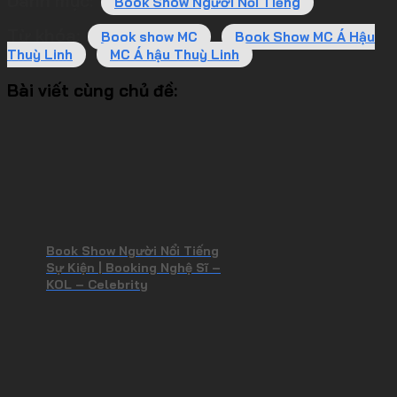
Danh mục:
Book Show Người Nổi Tiếng
Từ khóa:
Book show MC
Book Show MC Á Hậu
Thuỳ Linh
MC Á hậu Thuỳ Linh
Bài viết cùng chủ đề:
Book Show Người Nổi Tiếng
Sự Kiện | Booking Nghệ Sĩ –
KOL – Celebrity