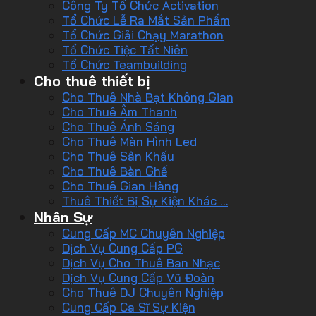
Công Ty Tổ Chức Activation
Tổ Chức Lễ Ra Mắt Sản Phẩm
Tổ Chức Giải Chạy Marathon
Tổ Chức Tiệc Tất Niên
Tổ Chức Teambuilding
Cho thuê thiết bị
Cho Thuê Nhà Bạt Không Gian
Cho Thuê Âm Thanh
Cho Thuê Ánh Sáng
Cho Thuê Màn Hình Led
Cho Thuê Sân Khấu
Cho Thuê Bàn Ghế
Cho Thuê Gian Hàng
Thuê Thiết Bị Sự Kiện Khác …
Nhân Sự
Cung Cấp MC Chuyên Nghiệp
Dịch Vụ Cung Cấp PG
Dịch Vụ Cho Thuê Ban Nhạc
Dịch Vụ Cung Cấp Vũ Đoàn
Cho Thuê DJ Chuyên Nghiệp
Cung Cấp Ca Sĩ Sự Kiện