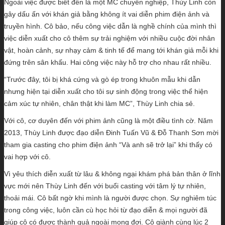
Ngoài việc được biết đến là một MC chuyên nghiệp, Thùy Linh còn
gây dấu ấn với khán giả bằng không ít vai diễn phim điện ảnh và
truyền hình. Cô bảo, nếu công việc dẫn là nghề chính của mình thì
việc diễn xuất cho cô thêm sự trải nghiệm với nhiều cuộc đời nhân
vật, hoàn cảnh, sự nhạy cảm & tinh tế để mang tới khán giả mỗi khi
đứng trên sân khấu. Hai công việc này hỗ trợ cho nhau rất nhiều.
“Trước đây, tôi bị khá cứng và gò ép trong khuôn mẫu khi dẫn
nhưng hiện tại diễn xuất cho tôi sự sinh động trong việc thể hiện
cảm xúc tự nhiên, chân thật khi làm MC”, Thùy Linh chia sẻ.
Với cô, cơ duyên đến với phim ảnh cũng là một điều tình cờ. Năm
2013, Thùy Linh được đạo diễn Đinh Tuấn Vũ & Đỗ Thanh Sơn mời
tham gia casting cho phim điện ảnh “Và anh sẽ trở lại” khi thấy có
vai hợp với cô.
Vì yêu thích diễn xuất từ lâu & không ngại khám phá bản thân ở lĩnh
vực mới nên Thùy Linh đến với buổi casting với tâm lý tự nhiên,
thoải mái. Cô bất ngờ khi mình là người được chọn. Sự nghiêm túc
trong công việc, luôn cần cù học hỏi từ đạo diễn & mọi người đã
giúp cô có được thành quả ngoài mong đợi. Cô giành cùng lúc 2