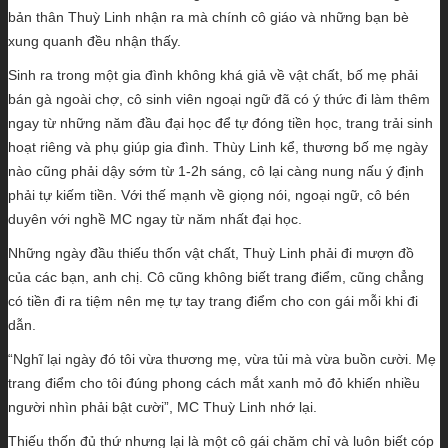
bản thân Thuỳ Linh nhận ra mà chính cô giáo và những bạn bè
xung quanh đều nhận thấy.
Sinh ra trong một gia đình không khá giả về vật chất, bố mẹ phải
bán gà ngoài chợ, cô sinh viên ngoại ngữ đã có ý thức đi làm thêm
ngay từ những năm đầu đại học để tự đóng tiền học, trang trải sinh
hoạt riêng và phụ giúp gia đình. Thùy Linh kể, thương bố mẹ ngày
nào cũng phải dậy sớm từ 1-2h sáng, cô lại càng nung nấu ý định
phải tự kiếm tiền. Với thế mạnh về giọng nói, ngoại ngữ, cô bén
duyên với nghề MC ngay từ năm nhất đại học.
Những ngày đầu thiếu thốn vật chất, Thuỳ Linh phải đi mượn đồ
của các bạn, anh chị. Cô cũng không biết trang điểm, cũng chẳng
có tiền đi ra tiệm nên mẹ tự tay trang điểm cho con gái mỗi khi đi
dẫn.
“Nghĩ lại ngày đó tôi vừa thương mẹ, vừa tủi mà vừa buồn cười. Mẹ
trang điểm cho tôi đúng phong cách mắt xanh mỏ đỏ khiến nhiều
người nhìn phải bật cười”, MC Thuỳ Linh nhớ lại.
Thiếu thốn đủ thứ nhưng lại là một cô gái chăm chỉ và luôn biết cóp