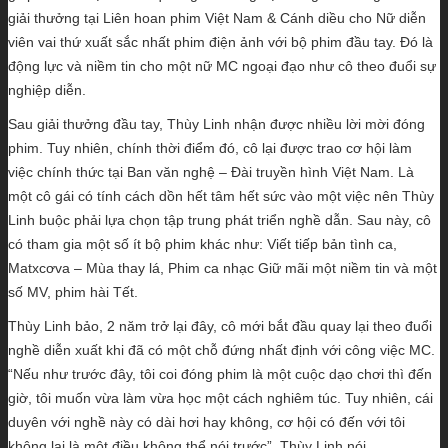
giải thưởng tại Liên hoan phim Việt Nam & Cánh diều cho Nữ diễn
viên vai thứ xuất sắc nhất phim điện ảnh với bộ phim đầu tay. Đó là
động lực và niềm tin cho một nữ MC ngoại đạo như cô theo đuổi sự
nghiệp diễn.
Sau giải thưởng đầu tay, Thùy Linh nhận được nhiều lời mời đóng
phim. Tuy nhiên, chính thời điểm đó, cô lại được trao cơ hội làm
việc chính thức tại Ban văn nghệ – Đài truyền hình Việt Nam. Là
một cô gái có tính cách dồn hết tâm hết sức vào một việc nên Thùy
Linh buộc phải lựa chọn tập trung phát triển nghề dẫn. Sau này, cô
có tham gia một số ít bộ phim khác như: Viết tiếp bản tình ca,
Matxcơva – Mùa thay lá, Phim ca nhạc Giữ mãi một niềm tin và một
số MV, phim hài Tết.
Thùy Linh bảo, 2 năm trở lại đây, cô mới bắt đầu quay lại theo đuổi
nghề diễn xuất khi đã có một chỗ đứng nhất định với công việc MC.
“Nếu như trước đây, tôi coi đóng phim là một cuộc dạo chơi thì đến
giờ, tôi muốn vừa làm vừa học một cách nghiêm túc. Tuy nhiên, cái
duyên với nghề này có dài hơi hay không, cơ hội có đến với tôi
không lại là một điều không thể nói trước”, Thùy Linh nói.