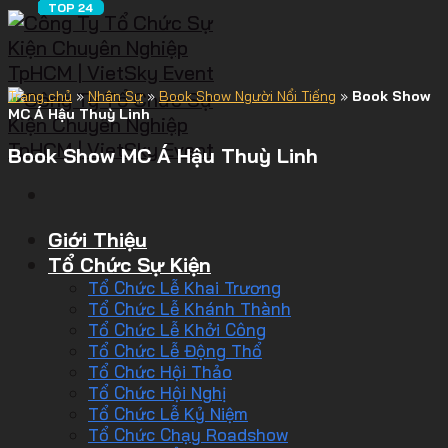
Trang chủ
»
Nhân Sự
»
Book Show Người Nổi Tiếng
»
Book Show
MC Á Hậu Thuỳ Linh
Book Show MC Á Hậu Thuỳ Linh
Giới Thiệu
Tổ Chức Sự Kiện
Tổ Chức Lễ Khai Trương
Tổ Chức Lễ Khánh Thành
Tổ Chức Lễ Khởi Công
Tổ Chức Lễ Động Thổ
Tổ Chức Hội Thảo
Tổ Chức Hội Nghị
Tổ Chức Lễ Kỷ Niệm
Tổ Chức Chạy Roadshow