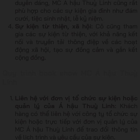
duyên dáng, MC Á hậu Thuỳ Linh cũng rất
phù hợp cho các sự kiện gia đình như đám
cưới, tiệc sinh nhật, lễ kỷ niệm.
Sự kiện từ thiện, xã hội
: Cô cũng tham
gia các sự kiện từ thiện, với khả năng kết
nối và truyền tải thông điệp về các hoạt
động xã hội, tạo sự đồng cảm và gắn kết
cộng đồng.
Quy trình book show MC Á hậu Thuỳ
Linh
Liên hệ với đơn vị tổ chức sự kiện hoặc
quản lý của Á hậu Thuỳ Linh
: Khách
hàng có thể liên hệ với công ty tổ chức sự
kiện hoặc trực tiếp với đơn vị quản lý của
MC Á hậu Thuỳ Linh để trao đổi thông tin
về lịch trình và yêu cầu của sự kiện.