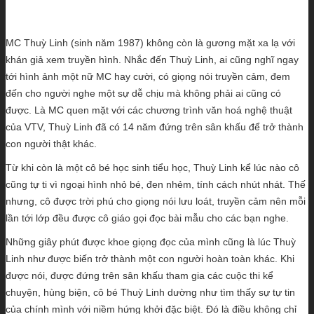
MC Thuỳ Linh (sinh năm 1987) không còn là gương mặt xa lạ với
khán giả xem truyền hình. Nhắc đến Thuỳ Linh, ai cũng nghĩ ngay
tới hình ảnh một nữ MC hay cười, có giọng nói truyền cảm, đem
đến cho người nghe một sự dễ chịu mà không phải ai cũng có
được. Là MC quen mặt với các chương trình văn hoá nghệ thuật
của VTV, Thuỳ Linh đã có 14 năm đứng trên sân khấu để trở thành
con người thật khác.
Từ khi còn là một cô bé học sinh tiểu học, Thuỳ Linh kể lúc nào cô
cũng tự ti vì ngoại hình nhỏ bé, đen nhẻm, tính cách nhút nhát. Thế
nhưng, cô được trời phú cho giọng nói lưu loát, truyền cảm nên mỗi
lần tới lớp đều được cô giáo gọi đọc bài mẫu cho các bạn nghe.
Những giây phút được khoe giọng đọc của mình cũng là lúc Thuỳ
Linh như được biến trở thành một con người hoàn toàn khác. Khi
được nói, được đứng trên sân khấu tham gia các cuộc thi kể
chuyện, hùng biện, cô bé Thuỳ Linh dường như tìm thấy sự tự tin
của chính mình với niềm hứng khởi đặc biệt. Đó là điều không chỉ