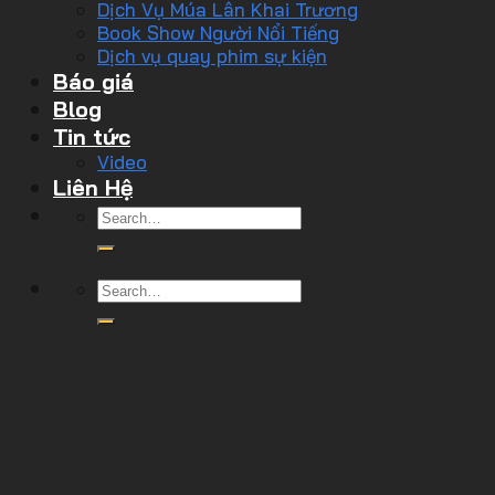
Dịch Vụ Múa Lân Khai Trương
Book Show Người Nổi Tiếng
Dịch vụ quay phim sự kiện
Báo giá
Blog
Tin tức
Video
Liên Hệ