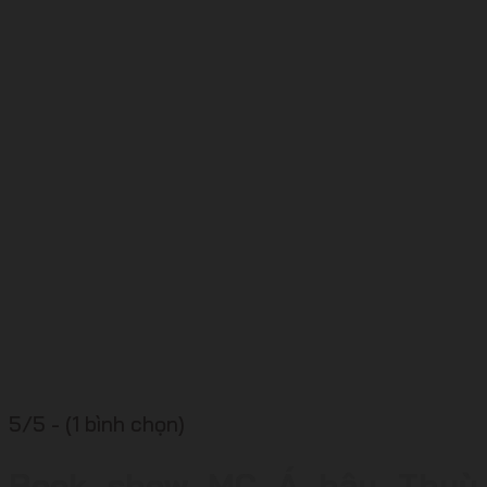
5/5 - (1 bình chọn)
Book show MC Á hậu Thuỳ