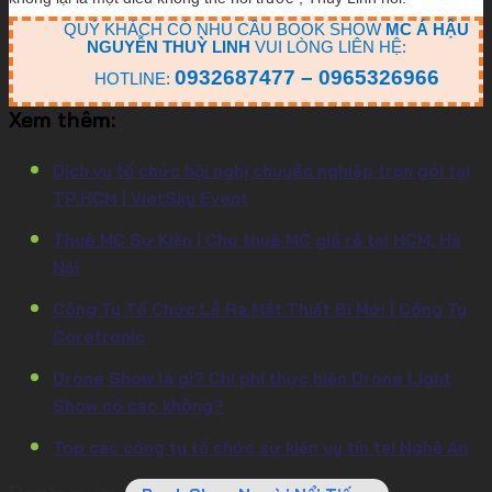
QUÝ KHÁCH CÓ NHU CẦU BOOK SHOW
MC Á HẬU
NGUYỄN THUỲ LINH
VUI LÒNG LIÊN HỆ:
0932687477 – 0965326966
HOTLINE:
Xem thêm:
Dịch vụ tổ chức hội nghị chuyên nghiệp trọn gói tại
TP.HCM | VietSky Event
Thuê MC Sự Kiện I Cho thuê MC giá rẻ tại HCM, Hà
Nội
Công Ty Tổ Chức Lễ Ra Mắt Thiết Bị Mới | Công Ty
Coretronic
Drone Show là gì? Chi phí thực hiện Drone Light
Show có cao không?
Top các công ty tổ chức sự kiện uy tín tại Nghệ An