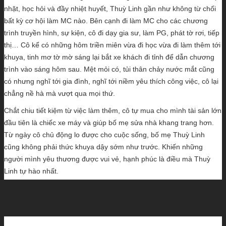
nhặt, học hỏi và đầy nhiệt huyết, Thuỳ Linh gần như không từ chối
bất kỳ cơ hội làm MC nào. Bên cạnh đi làm MC cho các chương
trình truyền hình, sự kiện, cô đi dạy gia sư, làm PG, phát tờ rơi, tiếp
thị… Cô kể có những hôm triền miên vừa đi học vừa đi làm thêm tới
khuya, tinh mơ tờ mờ sáng lại bắt xe khách đi tỉnh để dẫn chương
trình vào sáng hôm sau. Mệt mỏi có, tủi thân chảy nước mắt cũng
có nhưng nghĩ tới gia đình, nghĩ tới niềm yêu thích công việc, cô lại
chẳng nề hà mà vượt qua mọi thứ.
Chắt chiu tiết kiệm từ việc làm thêm, cô tự mua cho mình tài sản lớn
đầu tiên là chiếc xe máy và giúp bố mẹ sửa nhà khang trang hơn.
Từ ngày cô chủ động lo được cho cuộc sống, bố mẹ Thuỳ Linh
cũng không phải thức khuya dậy sớm như trước. Khiến những
người mình yêu thương được vui vẻ, hạnh phúc là điều mà Thuỳ
Linh tự hào nhất.