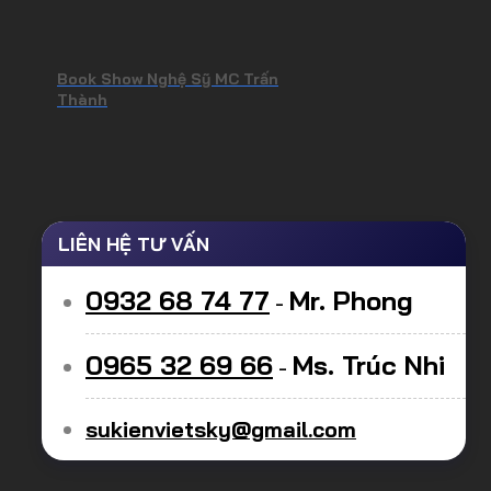
Book Show Nghệ Sỹ MC Trấn
Thành
LIÊN HỆ TƯ VẤN
0932 68 74 77
Mr. Phong
-
0965 32 69 66
Ms. Trúc Nhi
-
sukienvietsky@gmail.com