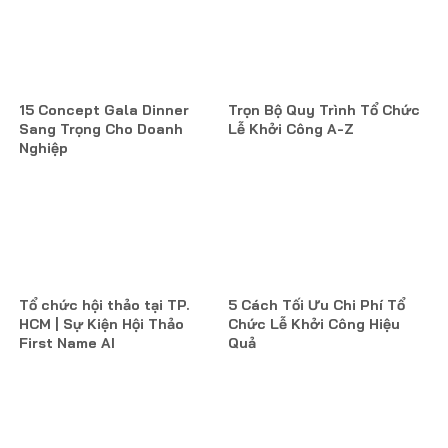
15 Concept Gala Dinner
Trọn Bộ Quy Trình Tổ Chức
Sang Trọng Cho Doanh
Lễ Khởi Công A-Z
Nghiệp
Tổ chức hội thảo tại TP.
5 Cách Tối Ưu Chi Phí Tổ
HCM | Sự Kiện Hội Thảo
Chức Lễ Khởi Công Hiệu
First Name AI
Quả