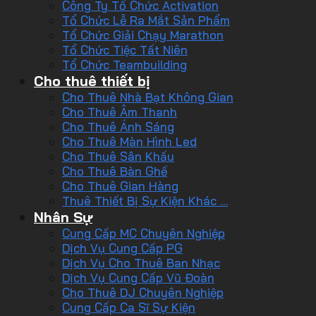
Công Ty Tổ Chức Activation
Tổ Chức Lễ Ra Mắt Sản Phẩm
Tổ Chức Giải Chạy Marathon
Tổ Chức Tiệc Tất Niên
Tổ Chức Teambuilding
Cho thuê thiết bị
Cho Thuê Nhà Bạt Không Gian
Cho Thuê Âm Thanh
Cho Thuê Ánh Sáng
Cho Thuê Màn Hình Led
Cho Thuê Sân Khấu
Cho Thuê Bàn Ghế
Cho Thuê Gian Hàng
Thuê Thiết Bị Sự Kiện Khác …
Nhân Sự
Cung Cấp MC Chuyên Nghiệp
Dịch Vụ Cung Cấp PG
Dịch Vụ Cho Thuê Ban Nhạc
Dịch Vụ Cung Cấp Vũ Đoàn
Cho Thuê DJ Chuyên Nghiệp
Cung Cấp Ca Sĩ Sự Kiện