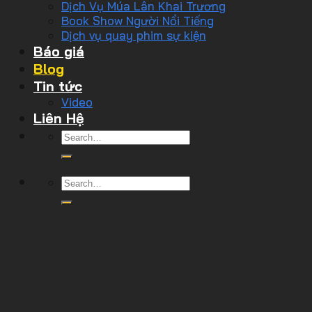
Dịch Vụ Múa Lân Khai Trương
Book Show Người Nổi Tiếng
Dịch vụ quay phim sự kiện
Báo giá
Blog
Tin tức
Video
Liên Hệ