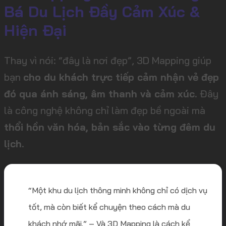
Bá Du Lịch Đầy Cảm Xúc &
Hiện Đại
Thay vì nói: “đây là nơi đẹp”, 3D Mapping giúp
bạn
cho du khách trực tiếp cảm nhận vẻ đẹp
đó qua ánh sáng, âm thanh và cảm xúc
. Đây
là công nghệ không chỉ làm đẹp bề ngoài mà
thổi hồn văn hóa, bản sắc vào từng đêm du
lịch
.
“Một khu du lịch thông minh không chỉ có dịch vụ
tốt, mà còn biết kể chuyện theo cách mà du
khách nhớ mãi.” – Và 3D Mapping là cách kể