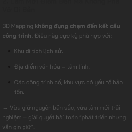
2. Làm Mới Điểm Đến Mà Không Phá
Vỡ Di Sản
3D Mapping
không đụng chạm đến kết cấu
công trình
. Điều này cực kỳ phù hợp với:
Khu di tích lịch sử.
Địa điểm văn hóa – tâm linh.
Các công trình cổ, khu vực có yếu tố bảo
tồn.
→ Vừa giữ nguyên bản sắc, vừa làm mới trải
nghiệm – giải quyết bài toán “phát triển nhưng
vẫn gìn giữ”.