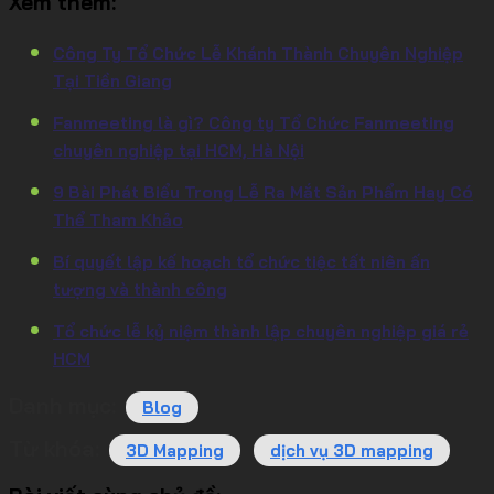
Xem thêm:
Công Ty Tổ Chức Lễ Khánh Thành Chuyên Nghiệp
Tại Tiền Giang
Fanmeeting là gì? Công ty Tổ Chức Fanmeeting
chuyên nghiệp tại HCM, Hà Nội
9 Bài Phát Biểu Trong Lễ Ra Mắt Sản Phẩm Hay Có
Thể Tham Khảo
Bí quyết lập kế hoạch tổ chức tiệc tất niên ấn
tượng và thành công
Tổ chức lễ kỷ niệm thành lập chuyên nghiệp giá rẻ
HCM
Danh mục:
Blog
Từ khóa:
3D Mapping
dịch vụ 3D mapping