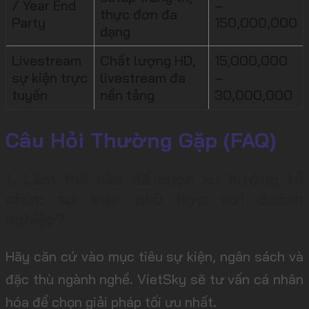
/ Year End
–
thực đơn đa
Party
150,000,000
dạng
Livestream
Chất lượng HD,
15,000,000
sự kiện trực
livestream đa
–
tuyến
nền tảng
30,000,000
Câu Hỏi Thường Gặp (FAQ)
1. Làm thế nào để chọn xu hướng tổ
chức sự kiện phù hợp với doanh
nghiệp?
Hãy căn cứ vào mục tiêu sự kiện, ngân sách và
đặc thù ngành nghề. VietSky sẽ tư vấn cá nhân
hóa để chọn giải pháp tối ưu nhất.