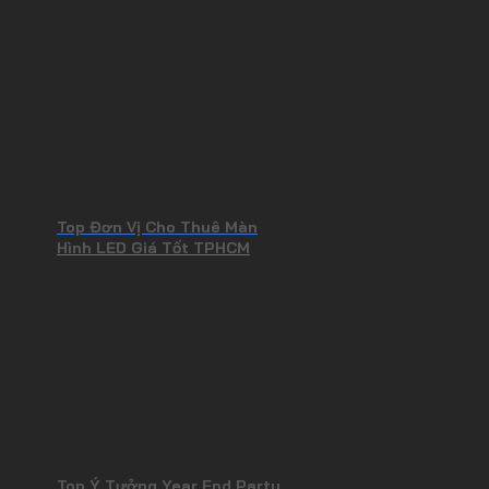
Top Đơn Vị Cho Thuê Màn
Hình LED Giá Tốt TPHCM
Top Ý Tưởng Year End Party