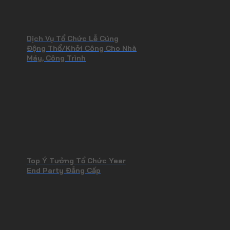
Dịch Vụ Tổ Chức Lễ Cúng
Động Thổ/Khởi Công Cho Nhà
Máy, Công Trình
Top Ý Tưởng Tổ Chức Year
End Party Đẳng Cấp