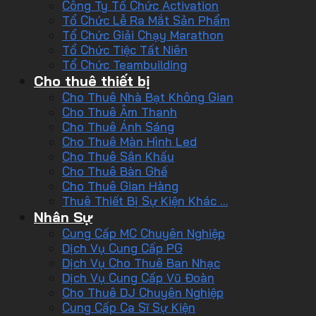
Công Ty Tổ Chức Activation
Tổ Chức Lễ Ra Mắt Sản Phẩm
Tổ Chức Giải Chạy Marathon
Tổ Chức Tiệc Tất Niên
Tổ Chức Teambuilding
Cho thuê thiết bị
Cho Thuê Nhà Bạt Không Gian
Cho Thuê Âm Thanh
Cho Thuê Ánh Sáng
Cho Thuê Màn Hình Led
Cho Thuê Sân Khấu
Cho Thuê Bàn Ghế
Cho Thuê Gian Hàng
Thuê Thiết Bị Sự Kiện Khác …
Nhân Sự
Cung Cấp MC Chuyên Nghiệp
Dịch Vụ Cung Cấp PG
Dịch Vụ Cho Thuê Ban Nhạc
Dịch Vụ Cung Cấp Vũ Đoàn
Cho Thuê DJ Chuyên Nghiệp
Cung Cấp Ca Sĩ Sự Kiện