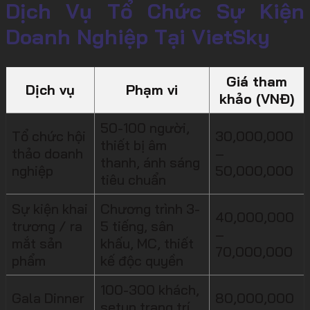
Dịch Vụ Tổ Chức Sự Kiện
Doanh Nghiệp Tại VietSky
Giá tham
Dịch vụ
Phạm vi
khảo (VNĐ)
50-100 người,
Tổ chức hội
30,000,000
thiết bị âm
thảo doanh
–
thanh, ánh sáng
nghiệp
50,000,000
tiêu chuẩn
Sự kiện khai
Chương trình 3-
40,000,000
trương / ra
5 tiếng, sân
–
mắt sản
khấu, MC, thiết
70,000,000
phẩm
kế độc quyền
100-300 khách,
Gala Dinner
80,000,000
setup trang trí,