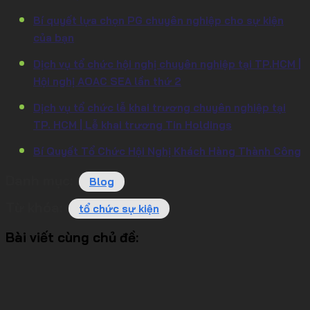
Bí quyết lựa chọn PG chuyên nghiệp cho sự kiện
của bạn
Dịch vụ tổ chức hội nghị chuyên nghiệp tại TP.HCM |
Hội nghị AOAC SEA lần thứ 2
Dịch vụ tổ chức lễ khai trương chuyên nghiệp tại
TP. HCM | Lễ khai trương Tin Holdings
Bí Quyết Tổ Chức Hội Nghị Khách Hàng Thành Công
Danh mục:
Blog
Từ khóa:
tổ chức sự kiện
Bài viết cùng chủ đề: