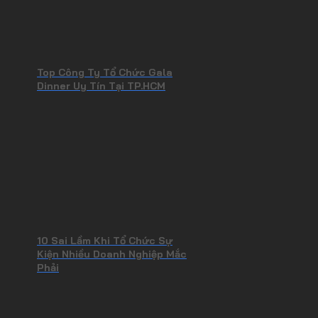
Top Công Ty Tổ Chức Gala
Dinner Uy Tín Tại TP.HCM
10 Sai Lầm Khi Tổ Chức Sự
Kiện Nhiều Doanh Nghiệp Mắc
Phải