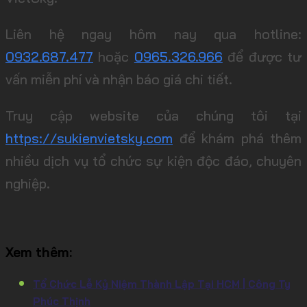
Liên hệ ngay hôm nay qua hotline:
0932.687.477
hoặc
0965.326.966
để được tư
vấn miễn phí và nhận báo giá chi tiết.
Truy cập website của chúng tôi tại
https://sukienvietsky.com
để khám phá thêm
nhiều dịch vụ tổ chức sự kiện độc đáo, chuyên
nghiệp.
Xem thêm:
Tổ Chức Lễ Kỷ Niệm Thành Lập Tại HCM | Công Ty
Phúc Thịnh