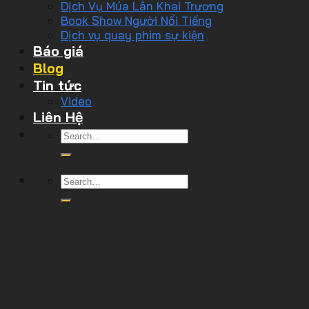
Dịch Vụ Múa Lân Khai Trương
Book Show Người Nổi Tiếng
Dịch vụ quay phim sự kiện
Báo giá
Blog
Tin tức
Video
Liên Hệ