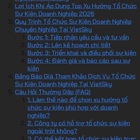
Lợi Ích Khi Áp Dụng Top Xu Hướng Tổ Chức
Sự Kiện Doanh Nghiệp 2026
Quy Trình Tổ Chức Sự Kiện Doanh Nghiệp
Chuyên Nghiệp Tại VietSky
Bước 1: Tiếp nhận yêu cầu và tư vấn
Bước 2: Lên kế hoạch chi tiết
Bước 3: Triển khai và điều phối sự kiện
Bước 4: Đánh giá và báo cáo sau sự
kiện
Bảng Báo Giá Tham Khảo Dịch Vụ Tổ Chức
Sự Kiện Doanh Nghiệp Tại VietSky
Câu Hỏi Thường Gặp (FAQ)
1. Làm thế nào để chọn xu hướng tổ
chức sự kiện phù hợp với doanh
nghiệp?
2. Công ty có hỗ trợ tổ chức sự kiện
ngoài trời không?
3. Có thể kết hợp tổ chức sự kiện trực