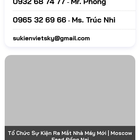
0932 68 74 77
Mr. Phong
-
0965 32 69 66
Ms. Trúc Nhi
-
sukienvietsky@gmail.com
Tổ Chức Sự Kiện Ra Mắt Nhà Máy Mới | Moscow
Feed Đồng Nai