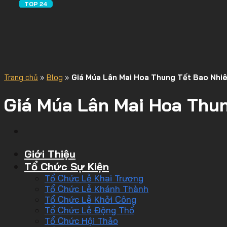
Trang chủ
»
Blog
»
Giá Múa Lân Mai Hoa Thung Tết Bao Nhiê
Giá Múa Lân Mai Hoa Thun
Giới Thiệu
Tổ Chức Sự Kiện
Tổ Chức Lễ Khai Trương
Tổ Chức Lễ Khánh Thành
Tổ Chức Lễ Khởi Công
Tổ Chức Lễ Động Thổ
Tổ Chức Hội Thảo