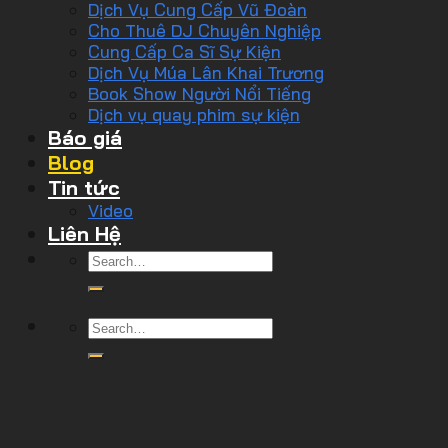
Dịch Vụ Cung Cấp Vũ Đoàn
Cho Thuê DJ Chuyên Nghiệp
Cung Cấp Ca Sĩ Sự Kiện
Dịch Vụ Múa Lân Khai Trương
Book Show Người Nổi Tiếng
Dịch vụ quay phim sự kiện
Báo giá
Blog
Tin tức
Video
Liên Hệ