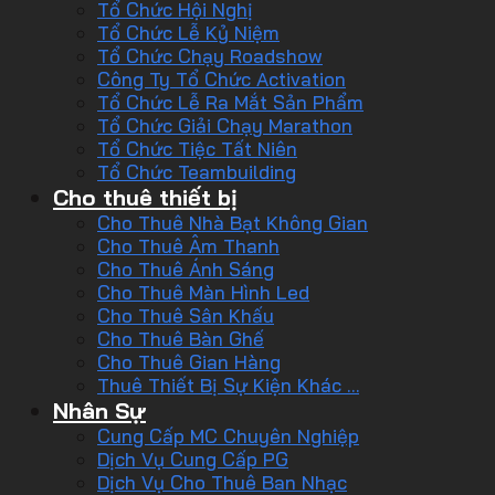
Tổ Chức Hội Nghị
Tổ Chức Lễ Kỷ Niệm
Tổ Chức Chạy Roadshow
Công Ty Tổ Chức Activation
Tổ Chức Lễ Ra Mắt Sản Phẩm
Tổ Chức Giải Chạy Marathon
Tổ Chức Tiệc Tất Niên
Tổ Chức Teambuilding
Cho thuê thiết bị
Cho Thuê Nhà Bạt Không Gian
Cho Thuê Âm Thanh
Cho Thuê Ánh Sáng
Cho Thuê Màn Hình Led
Cho Thuê Sân Khấu
Cho Thuê Bàn Ghế
Cho Thuê Gian Hàng
Thuê Thiết Bị Sự Kiện Khác …
Nhân Sự
Cung Cấp MC Chuyên Nghiệp
Dịch Vụ Cung Cấp PG
Dịch Vụ Cho Thuê Ban Nhạc