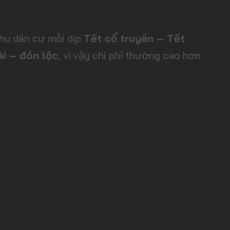
hu dân cư mỗi dịp
Tết cổ truyền – Tết
ài – đón lộc
, vì vậy chi phí thường cao hơn