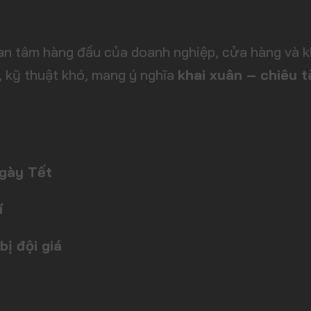
an tâm hàng đầu của doanh nghiệp, cửa hàng và k
o, kỹ thuật khó, mang ý nghĩa
khai xuân – chiêu t
ngày Tết
í
ị đội giá