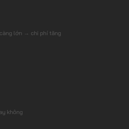
càng lớn → chi phí tăng
hay không