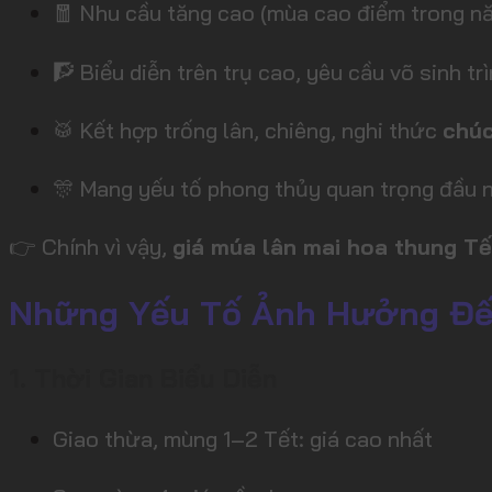
🧧 Nhu cầu tăng cao (mùa cao điểm trong n
🧗 Biểu diễn trên trụ cao, yêu cầu võ sinh tr
🥁 Kết hợp trống lân, chiêng, nghi thức
chúc
🎊 Mang yếu tố phong thủy quan trọng đầu 
👉 Chính vì vậy,
giá múa lân mai hoa thung Tế
Những Yếu Tố Ảnh Hưởng Đến
1. Thời Gian Biểu Diễn
Giao thừa, mùng 1–2 Tết: giá cao nhất