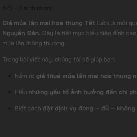
5/5 - (1 bình chọn)
Giá múa lân mai hoa thung Tết
luôn là mối qu
Nguyên Đán
. Đây là tiết mục biểu diễn đỉnh ca
múa lân thông thường.
Trong bài viết này, chúng tôi sẽ giúp bạn:
Nắm rõ
giá thuê múa lân mai hoa thung 
Hiểu
những yếu tố ảnh hưởng đến chi ph
Biết cách
đặt dịch vụ đúng – đủ – không b