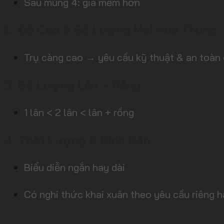
Sau mùng 4: giá mềm hơn
2. Độ Cao & Số Lượng Mai Hoa Thung
Trụ càng cao → yêu cầu kỹ thuật & an toàn 
3. Số Lượng Lân – Rồng
1 lân < 2 lân < lân + rồng
4. Thời Lượng & Kịch Bản
Biểu diễn ngắn hay dài
Có nghi thức khai xuân theo yêu cầu riêng 