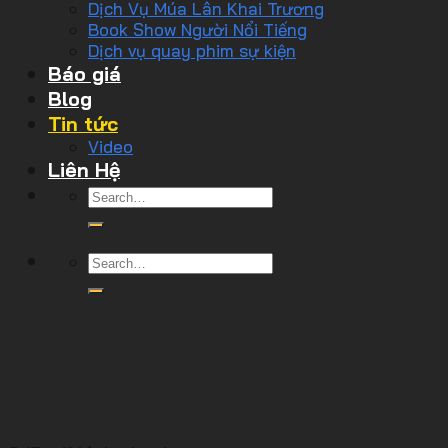
Dịch Vụ Múa Lân Khai Trương
Book Show Người Nổi Tiếng
Dịch vụ quay phim sự kiện
Báo giá
Blog
Tin tức
Video
Liên Hệ