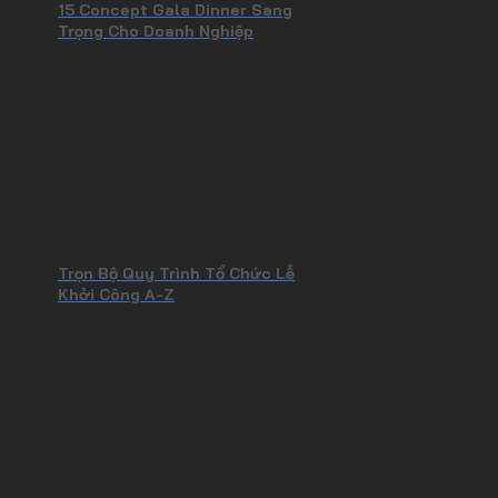
15 Concept Gala Dinner Sang
Trọng Cho Doanh Nghiệp
Trọn Bộ Quy Trình Tổ Chức Lễ
Khởi Công A-Z