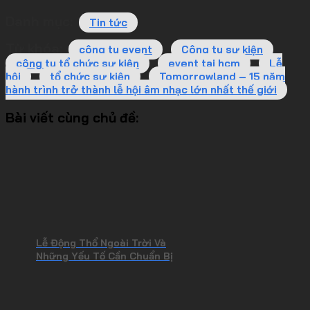
Danh mục:
Tin tức
Từ khóa:
công ty event
Công ty sự kiện
công ty tổ chức sự kiện
event tai hcm
Lễ
hội
tổ chức sự kiện
Tomorrowland – 15 năm
hành trình trở thành lễ hội âm nhạc lớn nhất thế giới
Bài viết cùng chủ đề:
Lễ Động Thổ Ngoài Trời Và
Những Yếu Tố Cần Chuẩn Bị