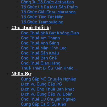
Công Ty Tổ Chức Activation
Tổ Chức Lễ Ra Mắt Sản Phẩm
Tổ Chức Giải Chạy Marathon
Tổ Chức Tiệc Tất Niên
Tổ Chức Teambuilding
Cho thuê thiết bị
Cho Thuê Nhà Bạt Không Gian
Cho Thuê Âm Thanh
Cho Thuê Ánh Sáng
Cho Thuê Màn Hình Led
Cho Thuê Sân Khấu
Cho Thuê Bàn Ghế
Cho Thuê Gian Hàng
Thuê Thiết Bị Sự Kiện Khác …
Nhân Sự
Cung Cấp MC Chuyên Nghiệp
Dịch Vụ Cung Cấp PG
Dịch Vụ Cho Thuê Ban Nhạc
Dịch Vụ Cung Cấp Vũ Đoàn
Cho Thuê DJ Chuyên Nghiệp
Cung Cấp Ca Sĩ Sự Kiện