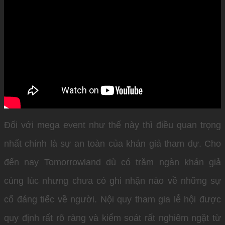
Đối với mega event như thế này thì điều quan trọng
nhất chính là sự an toàn của khán giả tham dự. Cho
đến nay Tomorrowland dù có trăm ngàn khán giả
cùng lúc nhưng chưa có ghi nhận nào về những sự
cố đáng tiếc về người. Nội quy tham gia lễ hội được
quy định rất rõ ràng và kiểm soát rất nghiêm ngặt từ