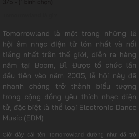
3/5 - (1 bình chọn)
Tomorrowland là gì?
Tomorrowland là
một trong nhữn
g lễ
hội âm nh
ạc điện tử lớn
nhất và nổi
tiến
g nhất trên thế
giới, diễn ra
hàng
năm tại
Boom, Bỉ. Được tổ
chức lần
đầu
tiên vào năm
2005, lễ hội
này đã
nhanh chón
g trở thành biểu
tượng
trong cộng
đồng yêu thíc
h nhạc điện
tử
, đặc biệt là
thể loại Elec
tronic Dance
Musi
c (EDM)
Giờ đây cái tên Tomorrowland dường như đã trở