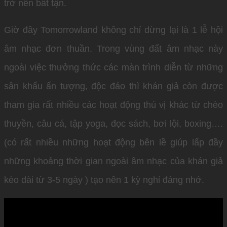
trở nên bất tận.
Giờ đây Tomorrowland không chỉ dừng lại là 1 lễ hội
âm nhạc đơn thuần. Trong vùng đất âm nhạc này
ngoài việc thưởng thức các màn trình diễn từ những
sân khấu ấn tượng, độc đáo thì khán giả còn được
tham gia rất nhiều các hoạt động thú vị khác từ chèo
thuyền, câu cá, tập yoga, đọc sách, bơi lội, boxing….
(có rất nhiều những hoạt động bên lề giúp lấp đầy
những khoảng thời gian ngoài âm nhạc của khán giả
kèo dài từ 3-5 ngày ) tạo nên 1 kỳ nghỉ đáng nhớ.