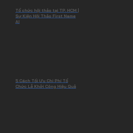
Tổ chức hội thảo tại TP. HCM |
Sự Kiện Hội Thảo First Name
AI
5 Cách Tối Ưu Chi Phí Tổ
Chức Lễ Khởi Công Hiệu Quả