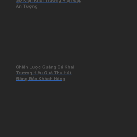
Sự Kiện Khai Trương Hiện Đại,
Ấn Tượng
Chiến Lược Quảng Bá Khai
Trương Hiệu Quả Thu Hút
Đông Đảo Khách Hàng