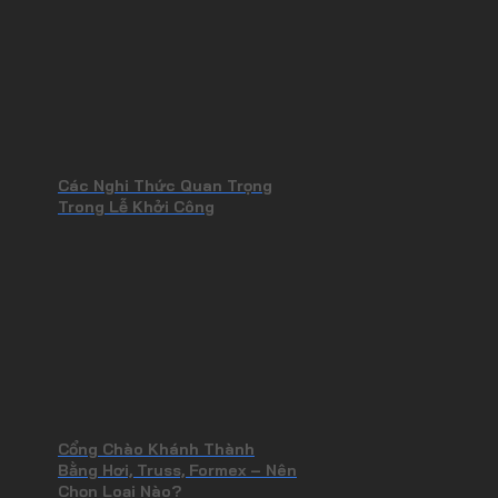
Các Nghi Thức Quan Trọng
Trong Lễ Khởi Công
Cổng Chào Khánh Thành
Bằng Hơi, Truss, Formex – Nên
Chọn Loại Nào?