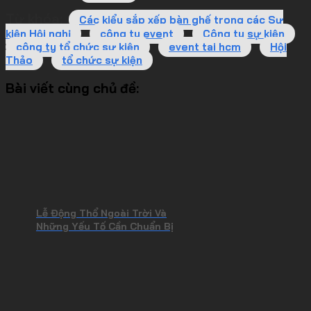
Từ khóa:
Các kiểu sắp xếp bàn ghế trong các Sự
kiện Hội nghị
công ty event
Công ty sự kiện
công ty tổ chức sự kiện
event tai hcm
Hội
Thảo
tổ chức sự kiện
Bài viết cùng chủ đề:
Lễ Động Thổ Ngoài Trời Và
Những Yếu Tố Cần Chuẩn Bị