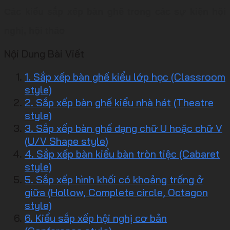
Các kiểu sắp xếp bàn ghế trong các sự kiện hội
nghị, hội thảo
Nội Dung Bài Viết
1. Sắp xếp bàn ghế kiểu lớp học (Classroom
style)
2. Sắp xếp bàn ghế kiểu nhà hát (Theatre
style)
3. Sắp xếp bàn ghế dạng chữ U hoặc chữ V
(U/V Shape style)
4. Sắp xếp bàn kiểu bàn tròn tiệc (Cabaret
style)
5. Sắp xếp hình khối có khoảng trống ở
giữa (Hollow, Complete circle, Octagon
style)
6. Kiểu sắp xếp hội nghị cơ bản