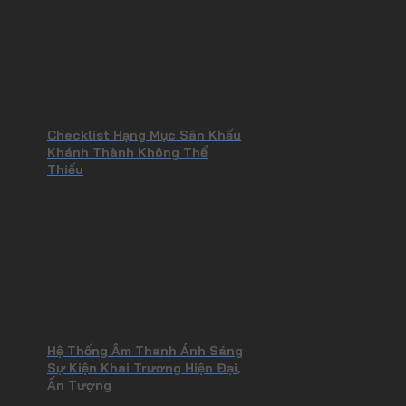
Checklist Hạng Mục Sân Khấu
Khánh Thành Không Thể
Thiếu
Hệ Thống Âm Thanh Ánh Sáng
Sự Kiện Khai Trương Hiện Đại,
Ấn Tượng