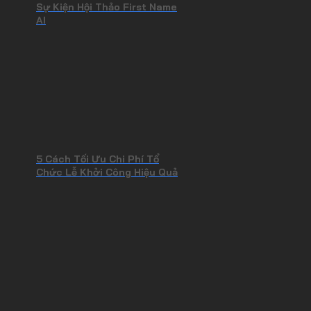
Sự Kiện Hội Thảo First Name
AI
5 Cách Tối Ưu Chi Phí Tổ
Chức Lễ Khởi Công Hiệu Quả