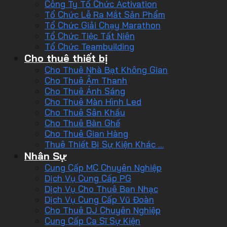
Công Ty Tổ Chức Activation
Tổ Chức Lễ Ra Mắt Sản Phẩm
Tổ Chức Giải Chạy Marathon
Tổ Chức Tiệc Tất Niên
Tổ Chức Teambuilding
Cho thuê thiết bị
Cho Thuê Nhà Bạt Không Gian
Cho Thuê Âm Thanh
Cho Thuê Ánh Sáng
Cho Thuê Màn Hình Led
Cho Thuê Sân Khấu
Cho Thuê Bàn Ghế
Cho Thuê Gian Hàng
Thuê Thiết Bị Sự Kiện Khác …
Nhân Sự
Cung Cấp MC Chuyên Nghiệp
Dịch Vụ Cung Cấp PG
Dịch Vụ Cho Thuê Ban Nhạc
Dịch Vụ Cung Cấp Vũ Đoàn
Cho Thuê DJ Chuyên Nghiệp
Cung Cấp Ca Sĩ Sự Kiện