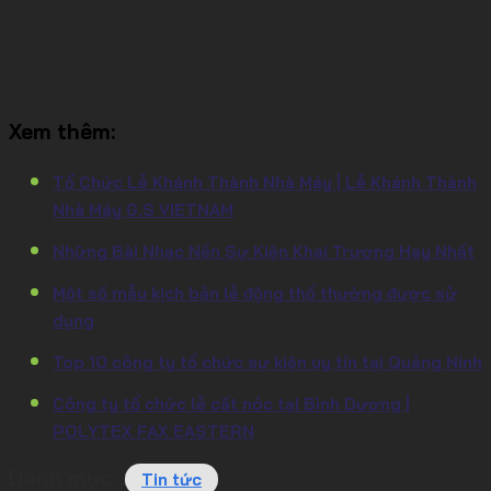
Xem thêm:
Tổ Chức Lễ Khánh Thành Nhà Máy | Lễ Khánh Thành
Nhà Máy G.S VIETNAM
Những Bài Nhạc Nền Sự Kiện Khai Trương Hay Nhất
Một số mẫu kịch bản lễ động thổ thường được sử
dụng
Top 10 công ty tổ chức sự kiện uy tín tại Quảng Ninh
Công ty tổ chức lễ cất nóc tại Bình Dương |
POLYTEX FAX EASTERN
Danh mục:
Tin tức