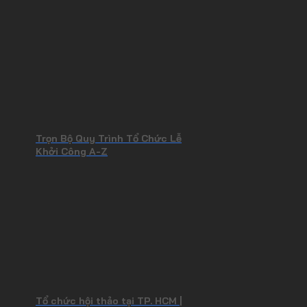
Trọn Bộ Quy Trình Tổ Chức Lễ
Khởi Công A-Z
Tổ chức hội thảo tại TP. HCM |