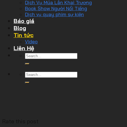
Dịch Vụ Múa Lân Khai Trương
Book Show Người Nổi Tiếng
Dịch vụ quay phim sự kiện
Báo giá
Blog
Tin tức
Video
Liên Hệ
Rate this post