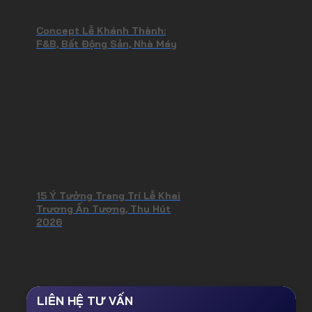
Concept Lễ Khánh Thành:
F&B, Bất Động Sản, Nhà Máy
15 Ý Tưởng Trang Trí Lễ Khai
Trương Ấn Tượng, Thu Hút
2026
LIÊN HỆ TƯ VẤN