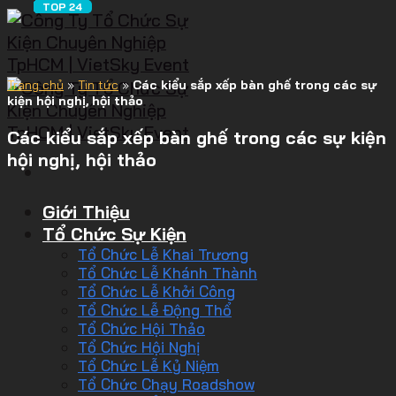
Trang chủ
»
Tin tức
»
Các kiểu sắp xếp bàn ghế trong các sự
kiện hội nghị, hội thảo
Các kiểu sắp xếp bàn ghế trong các sự kiện
hội nghị, hội thảo
Giới Thiệu
Tổ Chức Sự Kiện
Tổ Chức Lễ Khai Trương
Tổ Chức Lễ Khánh Thành
Tổ Chức Lễ Khởi Công
Tổ Chức Lễ Động Thổ
Tổ Chức Hội Thảo
Tổ Chức Hội Nghị
Tổ Chức Lễ Kỷ Niệm
Tổ Chức Chạy Roadshow