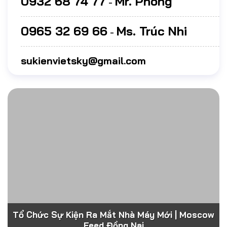
0932 68 74 77
Mr. Phong
-
0965 32 69 66
Ms. Trúc Nhi
-
sukienvietsky@gmail.com
Tổ Chức Sự Kiện Ra Mắt Nhà Máy Mới | Moscow
Feed Đồng Nai