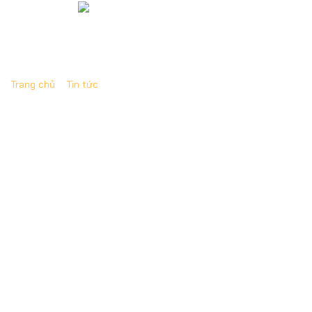
Trang chủ
»
Tin tức
»
Top các công ty tổ chức sự kiện uy
tín tại An Giang
Top các công ty tổ chức sự kiện uy tín tại
An Giang