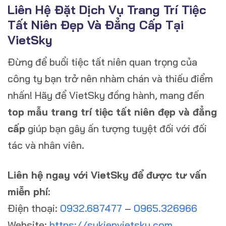
Liên Hệ Đặt Dịch Vụ Trang Trí Tiệc
Tất Niên Đẹp Và Đẳng Cấp Tại
VietSky
Đừng để buổi tiệc tất niên quan trọng của
công ty bạn trở nên nhàm chán và thiếu điểm
nhấn! Hãy để VietSky đồng hành, mang đến
top mẫu trang trí tiệc tất niên đẹp và đẳng
cấp
giúp bạn gây ấn tượng tuyệt đối với đối
tác và nhân viên.
Liên hệ ngay với VietSky để được tư vấn
miễn phí:
Điện thoại:
0932.687477
–
0965.326966
Website:
https://sukienvietsky.com